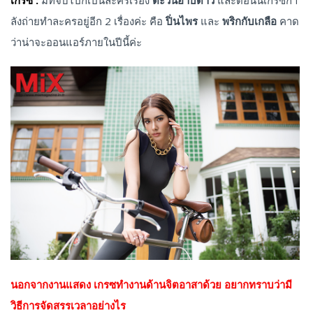
เกรซ :
มีที่จบไปก็เป็นละครเรื่อง
ตะวันอาบดาว
และตอนนี้เกรซกำ
ลังถ่ายทำละครอยู่อีก 2 เรื่องค่ะ คือ
ปิ่นไพร
และ
พริกกับเกลือ
คาด
ว่าน่าจะออนแอร์ภายในปีนี้ค่ะ
นอกจากงานแสดง เกรซทำงานด้านจิตอาสาด้วย อยากทราบว่ามี
วิธีการจัดสรรเวลาอย่างไร