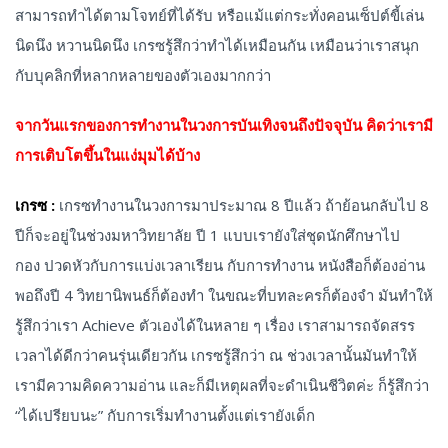
สามารถทำได้ตามโจทย์ที่ได้รับ หรือแม้แต่กระทั่งคอนเซ็ปต์ขี้เล่น
นิดนึง หวานนิดนึง เกรซรู้สึกว่าทำได้เหมือนกัน เหมือนว่าเราสนุก
กับบุคลิกที่หลากหลายของตัวเองมากกว่า
จากวันแรกของการทำงานในวงการบันเทิงจนถึงปัจจุบัน คิดว่าเรามี
การเติบโตขึ้นในแง่มุมได้บ้าง
เกรซ :
เกรซทำงานในวงการมาประมาณ 8 ปีแล้ว ถ้าย้อนกลับไป 8
ปีก็จะอยู่ในช่วงมหาวิทยาลัย ปี 1 แบบเรายังใส่ชุดนักศึกษาไป
กอง ปวดหัวกับการแบ่งเวลาเรียน กับการทำงาน หนังสือก็ต้องอ่าน
พอถึงปี 4 วิทยานิพนธ์ก็ต้องทำ ในขณะที่บทละครก็ต้องจำ มันทำให้
รู้สึกว่าเรา Achieve ตัวเองได้ในหลาย ๆ เรื่อง เราสามารถจัดสรร
เวลาได้ดีกว่าคนรุ่นเดียวกัน เกรซรู้สึกว่า ณ ช่วงเวลานั้นมันทำให้
เรามีความคิดความอ่าน และก็มีเหตุผลที่จะดำเนินชีวิตค่ะ ก็รู้สึกว่า
“ได้เปรียบนะ” กับการเริ่มทำงานตั้งแต่เรายังเด็ก