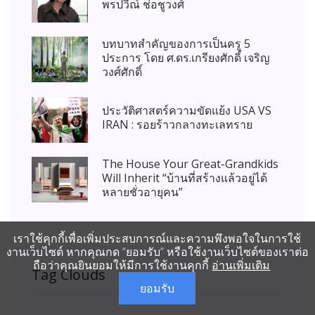
พรปวีณ์ ช่อชูวงศ์
บทบาทสำคัญของการเป็นครู 5
ประการ โดย ศ.ดร.เกรียงศักดิ์ เจริญ
วงศ์ศักดิ์
ประวัติศาสตร์ความขัดแย้ง USA VS
IRAN : รอยร้าวกลางทะเลทราย
The House Your Great-Grandkids
Will Inherit “บ้านที่สร้างแล้วอยู่ได้
หลายชั่วอายุคน”
เราใช้คุกกี้เพื่อเพิ่มประสบการณ์และความพึงพอใจในการใช้
งานเว็บไซต์ หากคุณกด “ยอมรับ” หรือใช้งานเว็บไซต์ของเราต่อ
ถือว่าคุณยินยอมให้มีการใช้งานคุกกี้
อ่านเพิ่มเติม
Tag Clouds
ยอมรับ