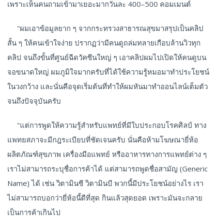
เพราะเห็นคนถามเข้ามาเยอะมากวันละ 400–500 คอมเมนต์
"ผมเอาข้อมูลยาก ๆ จากกระทรวงสาธารณสุขมาสรุปเป็นคลิป
สั้น ๆ ให้คนเข้าใจง่าย ปรากฏว่ามีคนดูถล่มทลายเกือบล้านวิวทุก
คลิป จนถึงขั้นที่ศูนย์ฉีดวัคซีนใหญ่ ๆ เอาคลิปผมไปเปิดให้คนดูบน
จอขนาดใหญ่ ผมภูมิใจมากครับที่ได้ใช้ความรู้หมอมาทำประโยชน์
ในวงกว้าง และนั่นคือจุดเริ่มต้นที่ทำให้ผมหันมาทำออนไลน์เต็มตัว
จนถึงปัจจุบันครับ
"แต่การพูดให้ความรู้สำหรับแพทย์ที่มีใบประกอบโรคศิลป์ ทาง
แพทยสภาจะมีกฎระเบียบที่ชัดเจนครับ นั่นคือห้ามโฆษณายี่ห้อ
ผลิตภัณฑ์สุขภาพ เครื่องมือแพทย์ หรืออาหารทางการแพทย์ต่าง ๆ
เราไม่สามารถระบุชื่อการค้าได้ แต่สามารถพูดชื่อสามัญ (Generic
Name) ได้ เช่น วิตามินซี วิตามินบี พวกนี้มีประโยชน์อย่างไร เรา
ไม่สามารถบอกว่ายี่ห้อนี้ดีที่สุด กินแล้วสุดยอด เพราะมันจะกลาย
เป็นการค้าเกินไป