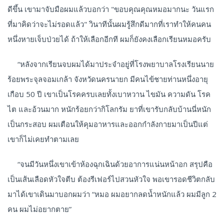
ดีขึ้น เขามาจับมือผมแล้วบอกว่า "ขอบคุณคุณหมอมากนะ วันแรก
ที่มาคิดว่าจะไม่รอดแล้ว" วินาทีนั้นผมรู้สึกดีมากที่เราทำให้คนคน
หนึ่งหายเจ็บป่วยได้ ถ้าให้เลือกอีกที ผมก็ยังคงเลือกเรียนหมอครับ
“หลังจากเรียนจบผมได้มาประจำอยู่ที่โรงพยาบาลโรงเรียนนาย
ร้อยพระจุลจอมเกล้า จังหวัดนครนายก มีคนไข้ชายท่านหนึ่งอายุ
เกือบ 50 ปี เขาเป็นโรคครบเลยทั้งเบาหวาน ไขมัน ความดัน โรค
ไต และอ้วนมาก หนักร้อยกว่ากิโลกรัม ยาที่เขารับกลับบ้านนี่หนัก
เป็นกระสอบ ผมเตือนให้คุมอาหารและออกกำลังกายมาเป็นปีแต่
เขาก็ไม่เคยทำตามเลย
“จนมีวันหนึ่งเขาเข้าห้องฉุกเฉินด้วยอาการแน่นหน้าอก สรุปคือ
เป็นเส้นเลือดหัวใจตีบ ต้องรีเฟอร์ไปสวนหัวใจ พอเขารอดชีวิตกลับ
มาได้เขาเดินมาบอกผมว่า “หมอ ผมอยากลดน้ำหนักแล้ว ผมมีลูก 2
คน ผมไม่อยากตาย”