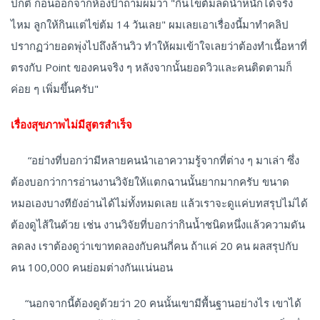
ปกติ ก่อนออกจากห้องป้าถามผมว่า "กินไข่ต้มลดน้ำหนักได้จริง
ไหม ลูกให้กินแต่ไข่ต้ม 14 วันเลย" ผมเลยเอาเรื่องนี้มาทำคลิป
ปรากฏว่ายอดพุ่งไปถึงล้านวิว ทำให้ผมเข้าใจเลยว่าต้องทำเนื้อหาที่
ตรงกับ Point ของคนจริง ๆ หลังจากนั้นยอดวิวและคนติดตามก็
ค่อย ๆ เพิ่มขึ้นครับ"
เรื่องสุขภาพไม่มีสูตรสำเร็จ
“อย่างที่บอกว่ามีหลายคนนำเอาความรู้จากที่ต่าง ๆ มาเล่า ซึ่ง
ต้องบอกว่าการอ่านงานวิจัยให้แตกฉานนั้นยากมากครับ ขนาด
หมอเองบางทียังอ่านได้ไม่ทั้งหมดเลย แล้วเราจะดูแค่บทสรุปไม่ได้
ต้องดูไส้ในด้วย เช่น งานวิจัยที่บอกว่ากินน้ำชนิดหนึ่งแล้วความดัน
ลดลง เราต้องดูว่าเขาทดลองกับคนกี่คน ถ้าแค่ 20 คน ผลสรุปกับ
คน 100,000 คนย่อมต่างกันแน่นอน
“นอกจากนี้ต้องดูด้วยว่า 20 คนนั้นเขามีพื้นฐานอย่างไร เขาได้