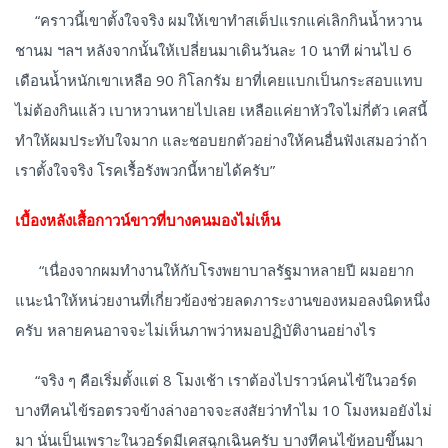
“คราวนี้เขาตั้งใจจริง ผมให้เขาทำสเต็ปแรกแค่เลิกกินน้ำหวาน
ชานม ฯลฯ หลังจากนั้นให้เปลี่ยนมาเดินวันละ 10 นาที ผ่านไป 6
เดือนน้ำหนักเขาเหลือ 90 กิโลกรัม ยาที่เคยแบกเป็นกระสอบแทบ
ไม่ต้องกินแล้ว เบาหวานหายไปเลย เหลือแค่ยาหัวใจไม่กี่ตัว เคสนี้
ทำให้ผมประทับใจมาก และชอบยกตัวอย่างให้คนอื่นฟังเสมอว่าถ้า
เราตั้งใจจริง โรคเรื้อรังพวกนี้หายได้ครับ”
เบื้องหลังเสื้อกาวน์ขาวที่บางคนมองไม่เห็น
“เนื่องจากผมทำงานให้กับโรงพยาบาลรัฐมาหลายปี ผมอยาก
แนะนำให้หน่วยงานที่เกี่ยวข้องช่วยลดภาระงานของหมอลงนิดหนึ่ง
ครับ หลายคนอาจจะไม่เห็นภาพว่าหมอปฏิบัติงานอย่างไร
“จริง ๆ คือเริ่มตั้งแต่ 8 โมงเช้า เราต้องไปราวน์คนไข้ในวอร์ด
บางทีคนไข้รอตรวจข้างล่างอาจจะสงสัยว่าทำไม 10 โมงหมอยังไม่
มา นั่นเป็นเพราะในวอร์ดมีเคสฉุกเฉินครับ บางทีคนไข้หอบขึ้นมา