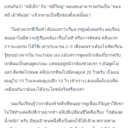
แทนกันว่า "หมีเล็ก" กับ "หมีใหญ่" ผมเลยเอามารวมกันเป็น "หมอ
หมี เม้าท์มอย" แล้วกลายเป็นชื่อช่องตั้งแต่นั้นมา
"ในช่วงแรกที่เริ่มทำ ต้องบอกว่าเริ่มจากศูนย์เลยครับ ผมเรียน
หมอมาไม่มีความรู้เรื่องกล้อง เรื่องไอที หรือการตัดต่อ คลิปแรก
กว่าจะออกมาได้ใช้เวลาประมาณ 2–3 เดือนเพราะต้องไปหัดเรียน
รู้ทุกอย่างจากใน YouTube เอง แม้แต่การพูดหน้ากล้องก็ยากครับ
ปกติผมเป็นคนพูดเก่งนะ แต่พออยู่หน้ากล้องช่วงแรก ๆ มันพูดไม่
ออก ติดขัดไปหมด คลิปแรกที่ลงไปมีคนดูแค่ 20 วิวครับ เป็นแม่
ผมดูไป 10 วิวและผมดูเองอีก 10 วิว (หัวเราะ) ตอนนั้นก็แอบคิด
เหมือนกันว่ามันจะได้ประโยชน์จริงหรือเปล่า
"ผมเริ่มเรียนรู้ว่าเราต้องทำคลิปที่คนอยากดูเพื่อแก้ปัญหาให้เขา
ไม่ใช่ทำแค่คลิปที่เราอยากทำ คลิปที่เปลี่ยนชีวิตคือเรื่อง "ไข่ต้มลด
น้ำหนัก" ครับ มีคุณป้าคนหนึ่งซึ่งเป็นคนไข้ได้เข้ามาตรวจตาม