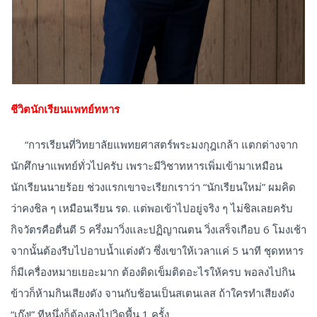
ชีวิตนักเรียนแพทย์ทหาร
“การเรียนที่วิทยาลัยแพทยศาสตร์พระมงกุฎเกล้า แตกต่างจาก
นักศึกษาแพทย์ทั่วไปครับ เพราะมีวิชาทหารเพิ่มเข้ามาเหมือน
นักเรียนนายร้อย ช่วงแรกเขาจะเรียกเราว่า “นักเรียนใหม่” ผมคิด
ว่าคงชิล ๆ เหมือนเรียน รด. แต่พอเข้าไปอยู่จริง ๆ ไม่ชิลเลยครับ
กิจวัตรคือตื่นตี 5 ครึ่งมาวิ่งและปฏิญาณตน วิ่งเสร็จเกือบ 6 โมงเช้า
จากนั้นต้องรีบไปอาบน้ำแต่งตัว ซึ่งเขาให้เวลาแค่ 5 นาที ชุดทหาร
ก็มีเครื่องหมายเยอะมาก ต้องติดเข็มติดอะไรให้ครบ พอลงไปกิน
ข้าวก็ห้ามกินเสียงดัง จานกับช้อนเป็นสเตนเลส ถ้าใครทำเสียงดัง
“เก๊ง!” ทีหนึ่งก็ต้องลงไปวิดพื้น 1 ครั้ง