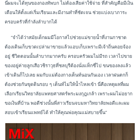
นี่ผมจะได้ทุนของกองทัพบก ไม่ต้องเสียค่าใช้จ่าย ที่สำคัญคือมีเงิน
เดือนให้ตั้งแต่เริ่มเรียนและมีงานทำที่ชัดเจน ช่วยแบ่งเบาภาระ
ครอบครัวที่กำลังลำบากได้
“จำได้ว่าสมัยเด็กผมมีโอกาสไปช่วยแม่ขายน้ำที่งานกาชาด
ต้องเดินเก็บขวดเปล่ามาขายแล้วแอบเก็บเพราะมีเจ้าถิ่นคอยจ้อง
อยู่ ชีวิตตอนนั้นลำบากมากครับ ครอบครัวผมไม่มีรถ เวลาไปขาย
ของอยู่ค่ายลูกเสือวชิราวุธที่ชลบุรีต้องนั่งแท็กซี่ไป ขนของลงแล้ว
เข้าเดินก็ไปเลย ผมกับแม่ต้องกางเต็นท์นอนกันเอง เวลาฝนตกก็
ต้องช่วยกันขุดดินรอบ ๆ เต็นท์ไม่ให้น้ำไหลเข้า นี่คือเหตุผลที่ผม
เลือกเรียนวิทยาลัยแพทยศาสตร์พระมงกุฎเกล้า เพราะผมไม่อยาก
ขอเงินที่บ้าน พอดีช่วงนั้นพี่สาวเรียนจบมหาวิทยาลัยพอดีและผม
สอบเข้าเรียนแพทย์ได้ ทำให้คุณพ่อคุณแม่สบายขึ้น”