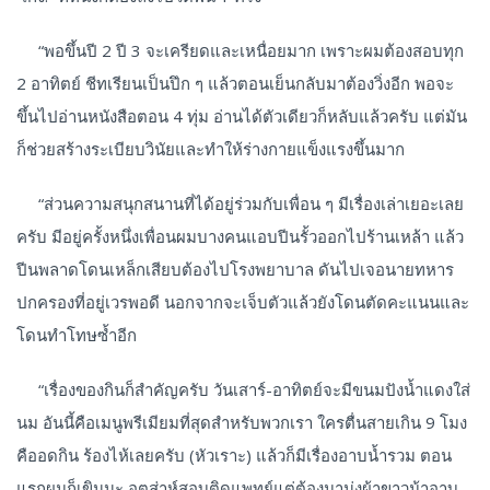
“พอขึ้นปี 2 ปี 3 จะเครียดและเหนื่อยมาก เพราะผมต้องสอบทุก
2 อาทิตย์ ชีทเรียนเป็นปึก ๆ แล้วตอนเย็นกลับมาต้องวิ่งอีก พอจะ
ขึ้นไปอ่านหนังสือตอน 4 ทุ่ม อ่านได้ตัวเดียวก็หลับแล้วครับ แต่มัน
ก็ช่วยสร้างระเบียบวินัยและทำให้ร่างกายแข็งแรงขึ้นมาก
“ส่วนความสนุกสนานที่ได้อยู่ร่วมกับเพื่อน ๆ มีเรื่องเล่าเยอะเลย
ครับ มีอยู่ครั้งหนึ่งเพื่อนผมบางคนแอบปีนรั้วออกไปร้านเหล้า แล้ว
ปีนพลาดโดนเหล็กเสียบต้องไปโรงพยาบาล ดันไปเจอนายทหาร
ปกครองที่อยู่เวรพอดี นอกจากจะเจ็บตัวแล้วยังโดนตัดคะแนนและ
โดนทำโทษซ้ำอีก
“เรื่องของกินก็สำคัญครับ วันเสาร์-อาทิตย์จะมีขนมปังน้ำแดงใส่
นม อันนี้คือเมนูพรีเมียมที่สุดสำหรับพวกเรา ใครตื่นสายเกิน 9 โมง
คืออดกิน ร้องไห้เลยครับ (หัวเราะ) แล้วก็มีเรื่องอาบน้ำรวม ตอน
แรกผมก็เขินนะ อุตส่าห์สอบติดแพทย์แต่ต้องมานุ่งผ้าขาวม้าอาบ