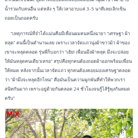
น้ำรวมกับคนอื่น แต่หลัง ๆ ให้เวลาอาบแค่ 3-5 นาทีเลยเลิกเขิน
ถอดเป็นถอดครับ
“เหตุการณ์ที่จำได้แม่นคือมีเพื่อนผมคนหนึ่งฉายา “เศรษฐา ผ้า
หลุด” คนนี้เป็นตำนานเลย เพราะเวลาจัดแถวนุ่งผ้าขาวม้า ผ้าของ
เขาจะหลุดตลอด รุ่นพี่ก็บอกว่า “เฮ้ย! เพื่อนมึงผ้าหลุด มึงจะปล่อย
ให้มันหลุดคนเดียวเหรอ” สรุปคือทุกคนต้องถอดผ้าออกพร้อมเพื่อน
ให้หมด หลังจากนั้นเวลาจัดแถว ทุกคนต้องคอยมองเศรษฐาตลอด
ว่า “ผ้ามึงจะหลุดอีกไหม” คือมันเป็นความผูกพันที่ทำให้พวกเรา
สนิทกันมาก เพราะอยู่ด้วยกันตลอด 24 ชั่วโมงจนรู้ไส้รู้พุงกันหมด
ครับ”