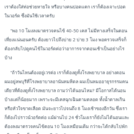
เราต้องใส่ท่อช่วยหายใจ หรือบางคนปอดแตก เราก็ต้องเจาะปอด
ในวอร์ด ซึ่งมันใช้เวลาครับ
“พอ 10 โมงลงมาตรวจคนไข้ 40-50 เคส ไม่มีทางเสร็จในตอน
เที่ยงแน่นอนครับ ต้องยาวไปถึงบ่าย 2 บ่าย 3 โมง พอตรวจเสร็จก็
ต้องกลับไปดูคนไข้ในวอร์ดต่อว่าอาการจากตอนเช้าเป็นอย่างไร
บ้าง
“ถ้าวันไหนต้องอยู่เวรต่อ เราก็ต้องดูทั้งโรงพยาบาล อย่างตอน
ผมอยู่ลพบุรีที่โรงพยาบาลอานันทมหิดล ผมเป็นหมออายุรกรรมคน
เดียวที่ต้องดูทั้งโรงพยาบาล ถามว่าได้นอนไหม? มีโอกาสได้นอน
บ้างแต่ก็น้อยมาก เพราะจะมีเคสฉุกเฉินตามตลอด ทั้งน้ำตาลเกิน
หรือหัวใจขาดเลือด มันจะยาวไปจนถึง 8 โมงเช้าของอีกวัน ซึ่งเรา
ก็ต้องไปราวน์วอร์ดต่อ แม้ผ่านไป 24 ชั่วโมงเราก็ยังไม่ได้นอนและ
ต้องลงมาตรวจคนไข้ตอน 10 โมงเหมือนเดิม กว่าจะได้กลับไปพัก