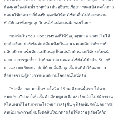
ต้องพูดเรื่องเดิมซ้ำ ๆ ทุกวัน เช่น อธิบายเรื่องการลดแป้ง ลดน้ำตาล
พอคนไข้เยอะเราก็ต้องรีบพูดเพื่อให้คนไข้คนอื่นไม่ต้องรอนาน
ทำให้เวลาที่จะพูดคุยกับคนไข้แต่ละคนน้อยลงเรื่อย ๆ
"ผมเห็นใน YouTube บางช่องที่ให้ข้อมูลสุขภาพ อาจจะไม่ได้
ถูกต้องร้อยเปอร์เซ็นต์แต่มีคนฟังเป็นแสน ผมเลยคิดว่าถ้าเราทำ
คลิปอธิบายครั้งเดียวแต่มีคนดูเป็นแสนวิวมันน่าจะได้ประโยชน์
มากกว่าการพูดซ้ำ ๆ ในห้องตรวจ แถมคนไข้ยังได้ฟังคำอธิบายที่
ยาวและละเอียดกว่าปกติด้วย นั่นคือจุดเริ่มต้นที่ทำให้ผมอยาก
สื่อสารความรู้ทางการแพทย์ผ่านโลกออนไลน์ครับ
"ช่วงที่ลาออกมาเป็นช่วงโควิด-19 พอดี ตอนนั้นรายได้หาย
หมด YouTube ก็เพิ่งเริ่มทำ มีคนดูแค่เดือนละร้อยวิว ไปสมัครงาน
ที่ไหนเขาก็ไม่รับเพราะโรงพยาบาลรัฐอื่น ๆ ก็รัดเข็มขัดไม่อยากรับ
คนเพิ่ม ระหว่างนี้ผมจึงตัดสินใจมาทำคลิปให้ความรู้เรื่องโควิด