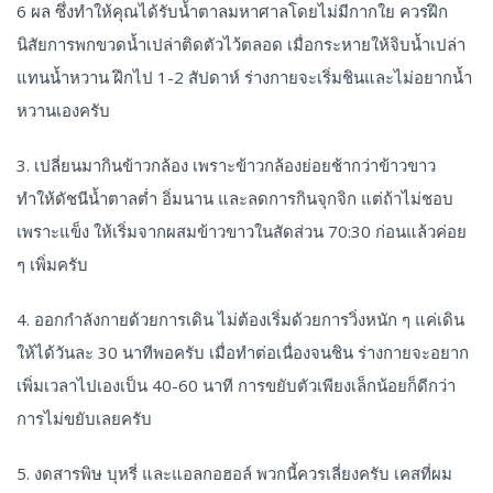
6 ผล ซึ่งทำให้คุณได้รับน้ำตาลมหาศาลโดยไม่มีกากใย ควรฝึก
นิสัยการพกขวดน้ำเปล่าติดตัวไว้ตลอด เมื่อกระหายให้จิบน้ำเปล่า
แทนน้ำหวาน ฝึกไป 1-2 สัปดาห์ ร่างกายจะเริ่มชินและไม่อยากน้ำ
หวานเองครับ
3. เปลี่ยนมากินข้าวกล้อง เพราะข้าวกล้องย่อยช้ากว่าข้าวขาว
ทำให้ดัชนีน้ำตาลต่ำ อิ่มนาน และลดการกินจุกจิก แต่ถ้าไม่ชอบ
เพราะแข็ง ให้เริ่มจากผสมข้าวขาวในสัดส่วน 70:30 ก่อนแล้วค่อย
ๆ เพิ่มครับ
4. ออกกำลังกายด้วยการเดิน ไม่ต้องเริ่มด้วยการวิ่งหนัก ๆ แค่เดิน
ให้ได้วันละ 30 นาทีพอครับ เมื่อทำต่อเนื่องจนชิน ร่างกายจะอยาก
เพิ่มเวลาไปเองเป็น 40-60 นาที การขยับตัวเพียงเล็กน้อยก็ดีกว่า
การไม่ขยับเลยครับ
5. งดสารพิษ บุหรี่ และแอลกอฮอล์ พวกนี้ควรเลี่ยงครับ เคสที่ผม