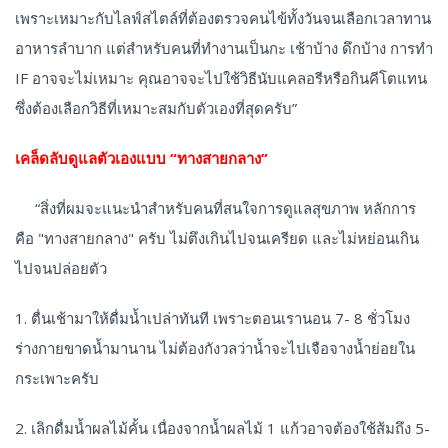
เพราะเหมาะกับไลฟ์สไตล์ที่ต้องตรวจคนไข้ทั้งวันจนเลือกเวลาทาน
อาหารลำบาก แต่สำหรับคนที่ทำงานเป็นกะ เช้าบ้าง ดึกบ้าง การทำ
IF อาจจะไม่เหมาะ คุณอาจจะไปใช้วิธีนับแคลอรีหรือกินคีโตแทน
ซึ่งต้องเลือกวิธีที่เหมาะสมกับตัวเองที่สุดครับ”
เคล็ดลับดูแลตัวเองแบบ “ทางสายกลาง”
“สิ่งที่ผมจะแนะนำสำหรับคนที่สนใจการดูแลสุขภาพ หลักการ
คือ "ทางสายกลาง" ครับ ไม่ตึงเกินไปจนเครียด และไม่หย่อนเกิน
ไปจนปล่อยตัว
1. ตื่นเช้ามาให้ดื่มน้ำเปล่าทันที เพราะตอนเรานอน 7- 8 ชั่วโมง
ร่างกายขาดน้ำมานาน ไม่ต้องกังวลว่าน้ำจะไปเจือจางน้ำย่อยใน
กระเพาะครับ
2. เลิกดื่มน้ำผลไม้คั้น เนื่องจากน้ำผลไม้ 1 แก้วอาจต้องใช้ส้มถึง 5-