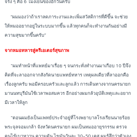
จริง ๆ คือ 6 โมงเย็นของอีกวันครับ
“ผมมองว่าถ้าเราลดภาระงานและเพิ่มสวัสดิการที่ดีขึ้น จะช่วย
ให้หมออยากอยู่ในระบบมากขึ้น แล้วทุกคนก็จะทำงานกันอย่างมี
ความสุขมากขึ้นครับ”
จากหมอทหารสู่ครีเอเตอร์สุขภาพ
"ผมทำหน้าที่แพทย์มาเรื่อย ๆ จนกระทั่งทำงานมาเกือบ 10 ปีจึง
คิดที่จะลาออกจากสังกัดนายแพทย์ทหาร เหตุผลเดียวที่ลาออกคือ
เรื่องลูกครับ พอมีครอบครัวและลูกแล้ว การเดินทางจากนครนายก
มานนทบุรีมันใช้เวลาพอสมควร อีกอย่างผมกลัวอุบัติเหตุและอยาก
มีเวลาให้ลูก
"ตอนผมยังเป็นแพทย์ประจำอยู่ที่โรงพยาบาลโรงเรียนนายร้อย
พระจุลจอมเกล้า จังหวัดนครนายก ผมเป็นหมออายุรกรรม ตรวจ
คนไข้เบาหวาน ความดัน ไขมันวันละ 30–50 เคส ผมรู้สึกว่าตัวเอง