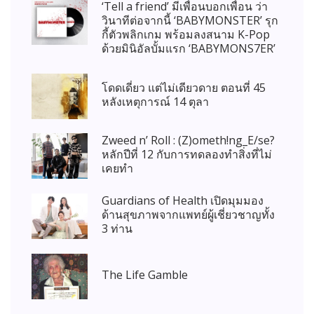
‘Tell a friend’ มีเพื่อนบอกเพื่อน ว่า
วินาทีต่อจากนี้ ‘BABYMONSTER’ รุก
กี้ตัวพลิกเกม พร้อมลงสนาม K-Pop
ด้วยมินิอัลบั้มแรก ‘BABYMONS7ER’
โดดเดี่ยว แต่ไม่เดียวดาย ตอนที่ 45
หลังเหตุการณ์ 14 ตุลา
Zweed n’ Roll : (Z)ometh!ng_E/se?
หลักปีที่ 12 กับการทดลองทำสิ่งที่ไม่
เคยทำ
Guardians of Health เปิดมุมมอง
ด้านสุขภาพจากแพทย์ผู้เชี่ยวชาญทั้ง
3 ท่าน
The Life Gamble