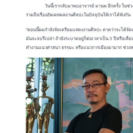
วันนี้เรากลับมาพบอาจารย์ มานพ อีกครั้ง ในช่วงส
รวมถึงเรื่องอัพเดทผลงานศิลปะในปัจจุบันให้เราได้ฟังกัน
“ตอนนี้ผมกำลังจัดเตรียมแสดงงานศิลปะ คาดว่าจะได้จัดแสดง
มันจะจบรึเปล่า ถ้ายังระบาดอยู่ก็ต่อเวลาเป็น 3 ปีหรือเลื่อนไ
ทำงานแนวศาสนา ธรรมะ หรือแนวการเมืองมามาก ช่วงหลัง