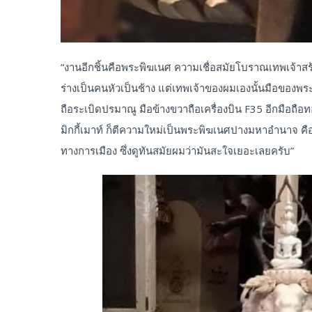
“งานอีกชิ้นคือพระพิฆเนศ ความเชื่อสมัยโบราณเทพเจ้าสร้
ร่างเป็นคนหัวเป็นช้าง แต่เทพเจ้าของผมเองนั้นมือของพระ
ถือระเบิดปรมาณู มือข้างขวาถือเครื่องบิน F35 อีกมือถือ
มิกกี้เมาท์ ก็ตีความใหม่เป็นพระพิฆเนศปางมหาอำนาจ คือ
ทางการเมือง ซึ่งดูทันสมัยผมว่ามันสะใจเยอะเลยครับ”