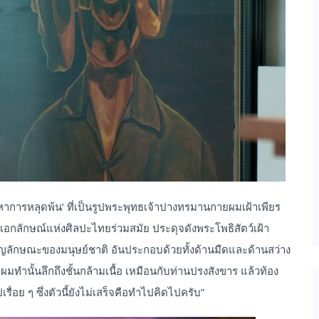
วงหาการหลุดพ้น’ ที่เป็นรูปพระพุทธเจ้าปางทรมานกายผมเฝ้าเพียร
กลักษณ์แห่งศิลปะไทยร่วมสมัย ประดุจดังพระโพธิสัตว์เฝ้า
ลักษณะของมนุษย์ชาติ อันประกอบด้วยทั้งด้านมืดและด้านสว่าง
ผมทำนั้นลึกถึงชั้นกล้ามเนื้อ เหมือนกับท่านปรงสังขาร แล้วท้อง
รื่อย ๆ ซึ่งตัวนี้ยังไม่เสร็จคือทำไปคิดไปครับ”