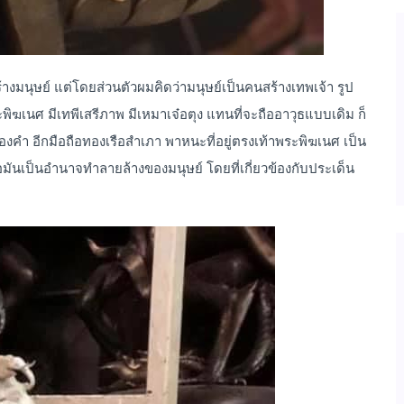
างมนุษย์ แต่โดยส่วนตัวผมคิดว่ามนุษย์เป็นคนสร้างเทพเจ้า รูป
พิฆเนศ มีเทพีเสรีภาพ มีเหมาเจ๋อตุง แทนที่จะถืออาวุธแบบเดิม ก็
ทองคำ อีกมือถือทองเรือสำเภา พาหนะที่อยู่ตรงเท้าพระพิฆเนศ เป็น
มันเป็นอำนาจทำลายล้างของมนุษย์ โดยที่เกี่ยวข้องกับประเด็น