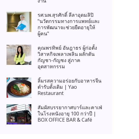
งาน
รศ.นพ.สุรศักดิ์ ลีลาอุดมลิปิ
"นวัตกรรมทางการแพทย์และ
การพัฒนาจะช่วยยืดอายุให้
ผู้คน"
คุณพรทิพย์ อัษฎาธร ผู้ก่อตั้ง
วิสาหกิจเพลาเพลิน ผลักดัน
กัญชา-กัญชง สู่ภาค
อุตสาหกรรม
ลิ้มรสความอร่อยกับอาหารจีน
ตำรับดั้งเดิม | Yao
Restaurant
สัมผัสบรรยากาศบาร์และคาเฟ่
ในโรงหนังอายุ 100 กว่าปี |
BOX OFFICE BAR & Café