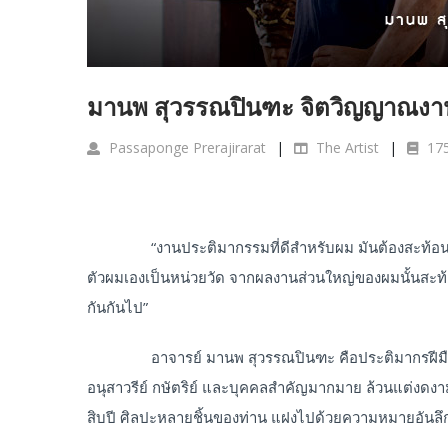
มานพ สุวรรณปินฑะ จิตวิญญาณงา
Passaponge Prerajirarat
The Artist
17
“งานประติมากรรมที่ดีสำหรับผม มันต้องสะท้อนตัวตนข
ตัวผมเองเป็นหน่วยวัด จากผลงานส่วนใหญ่ของผมนั้นสะท้อน
กันกันไป”
อาจารย์ มานพ สุวรรณปินฑะ คือประติมากรฝีมือดีอั
อนุสาวรีย์ กษัตริย์ และบุคคลสำคัญมากมาย ล้วนแต่งดงาม
สิบปี ศิลปะหลายชิ้นของท่าน แฝงไปด้วยความหมายอันลึก