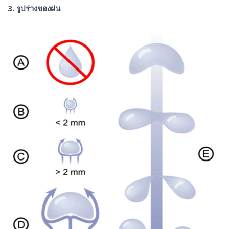
3. รูปร่างของฝน