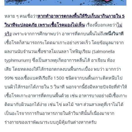
หลาย ๆ คนเชื่อว่า
หากทำอาหารตกลงพื้นให้รีบเก็บมากินภายใน 5
วินาทีจะปลอดภัย เพราะเชื้อโรคมองไม่เห็น
เรื่องนี้บอกเลยว่า
ไม่
จริง
เพราะจากการศึกษาพบว่า อาหารที่ตกบนพื้นไม่ถึง
หนึ่งวินาที
เชื้อโรคก็สามารถกระโดดมาเกาะอย่างรวดเร็ว โดยข้อมูลมาจาก
ผลงานนับจำนวนเชื้อซาลโมเนลลา ไทฟิมูเรียม (Salmonella
typhimurium) ซึ่งเป็นสาเหตุเกิดอาการคลื่นไส้ อาเจียน ท้อง
เสีย โดยทดลองให้ไส้กรอกตกลงบนพื้นกระเบื้อง พบว่า มากกว่า
99% ของเชื้อแบคทีเรียถึง 1500 ชนิดจากบนพื้นเกาะติดหนึบไป
บนผิวไส้กรอกได้ภายใน 5 วินาที นอกจากนี้ยังมีหลายปัจจัยที่ทำให้
เชื้อโรคเกาะอาหารที่ตกบนพื้นด้วย เช่น อาหารบางอย่างมีเชื้อเกาะ
ติดมากับผิวนอกได้ง่าย เช่น ไข่ ผลไม้ ฯลฯ ส่วนสาเหตุที่เราไม่ได้
เป็นอะไรจากการกินอาหารภายในห้าวินาทีนั้นก็เนื่องมาจาก
ร่างกายของเราพัฒนาระบบภูมิคุ้มกันต่างหากครับ