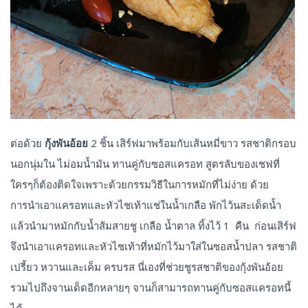
ต่อด้วย
กุ้งพันอ้อย
2 ชิ้น เสิร์ฟมาพร้อมกับเส้นหมี่ขาว รสชาติกรอบ
นอกนุ่มใน ไม่อมน้ำมัน ทานคู่กับซอสแครอท สูตรลับของเชฟที่
ใครๆก็ต้องติดใจเพราะด้วยกรรมวิธีในการหมักที่ไม่ง่าย ด้วย
การนำเอาแครอทและหัวไชเท้าแช่ในน้ำเกลือ พักไว้นสะเด็ดน้ำ
แล้วนำมาหมักกับน้ำส้มสายชู เกลือ น้ำตาล ทิ้งไว้ 1 คืน ก่อนเสิร์ฟ
จึงนำเอาแครอทและหัวไชเท้าที่หมักไว้มาใส่ในซอสน้ำปลา รสชาติ
เปรี้ยว หวานและเค็ม ครบรส นี่เองที่ช่วยชูรสชาติของกุ้งพันอ้อย
รวมไปถึงจานเด็ดอีกหลายๆ จานก็สามารถทานคู่กับซอสแครอทนี้