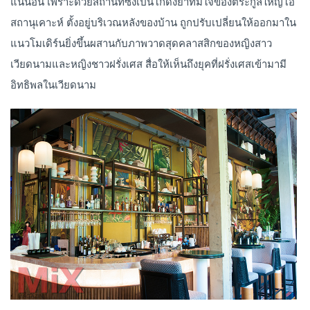
แน่นอน เพราะด้วยสถานที่ซึ่งเป็นโกดังยาทัมใจของตระกูลใหญ่โอ
สถานุเคาะห์ ตั้งอยู่บริเวณหลังของบ้าน ถูกปรับเปลี่ยนให้ออกมาใน
แนวโมเดิร์นยิ่งขึ้นผสานกับภาพวาดสุดคลาสสิกของหญิงสาว
เวียดนามและหญิงชาวฝรั่งเศส สื่อให้เห็นถึงยุคที่ฝรั่งเศสเข้ามามี
อิทธิพลในเวียดนาม