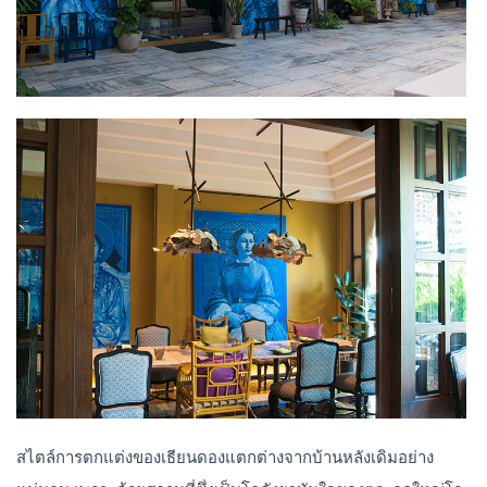
สไตล์การตกแต่งของเธียนดองแตกต่างจากบ้านหลังเดิมอย่าง