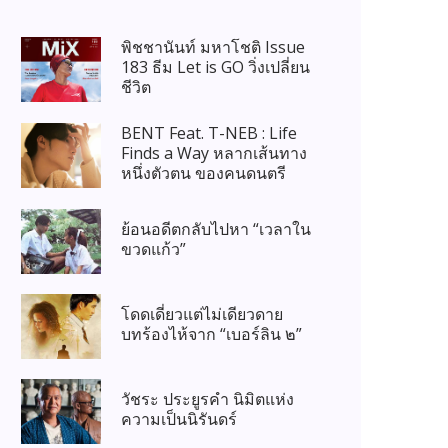
พิชชานันท์ มหาโชติ Issue
183 ธีม Let is GO วิ่งเปลี่ยน
ชีวิต
BENT Feat. T-NEB : Life
Finds a Way หลากเส้นทาง
หนึ่งตัวตน ของคนดนตรี
ย้อนอดีตกลับไปหา “เวลาใน
ขวดแก้ว”
โดดเดี่ยวแต่ไม่เดียวดาย
บทร้องไห้จาก “เบอร์ลิน ๒”
วัชระ ประยูรคำ นิมิตแห่ง
ความเป็นนิรันดร์