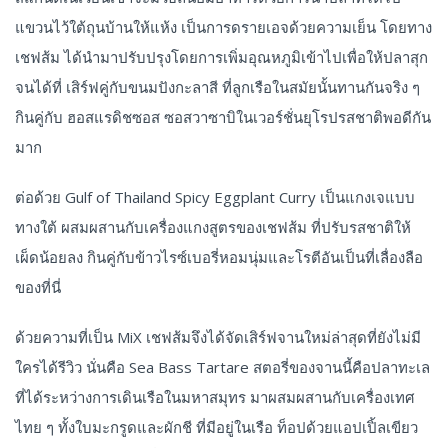
แขวนไว้ใต้ถุนบ้านให้แห้ง เป็นการดรายเอจด้วยความเย็น โดยทาง
เชฟส้ม ได้นำมาปรับปรุงโดยการเพิ่มอุณหภูมิเข้าไปเพื่อให้ปลาสุก
จนได้ที่ เสิร์ฟคู่กับขนมปังกะลาสี ที่ลูกเรือในสมัยนั้นทานกันจริง ๆ
กินคู่กับ ฮอสแรดิชซอส ซอสวาซาบิในเวอร์ชั่นยุโรปรสชาติพอดีกัน
มาก
ต่อด้วย Gulf of Thailand Spicy Eggplant Curry เป็นแกงเจแบบ
ทางใต้ ผสมผสานกับเครื่องแกงสูตรของเชฟส้ม ที่ปรับรสชาติให้
เผ็ดน้อยลง กินคู่กับข้าวไรซ์เบอรี่หอมนุ่มและโรตีอันเป็นที่เลื่องลือ
ของที่นี่
ด้วยความที่เป็น MiX เชฟส้มจึงได้จัดเสิร์ฟจานใหม่ล่าสุดที่ยังไม่มี
ใครได้รีวิว นั่นคือ Sea Bass Tartare สตอรี่ของจานนี้คือปลาทะเล
ที่ได้ระหว่างการเดินเรือในมหาสมุทร มาผสมผสานกับเครื่องเทศ
ไทย ๆ ทั้งใบมะกรูดและผักชี ที่มีอยู่ในเรือ ท็อปด้วยแอปเปิ้ลเขียว