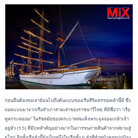
ก่อนอื่นต้องขอเล่าย้อนไปถึงต้นแบบของเรือสิริมหรรณพลำนี้มี ซึ่ง
ถอดแบบมาจากเรือสำเภาสามเสาของราชนาวีไทย ที่มีชื่อว่า “เรือ
ทูลกระหม่อม” ในรัชสมัยของพระบาทสมเด็จพระจุลจอมเกล้าเจ้า
อยู่หัว (ร.5) ที่มีบทสำคัญอย่างมากในการขนถ่ายสินค้าจากสยามสู่
ยุโรป อีกทั้งเรือลำนี้ยังเป็นหนึ่งในเรือทั้ง 6 ลำที่ทำหน้าคอยปกป้อง