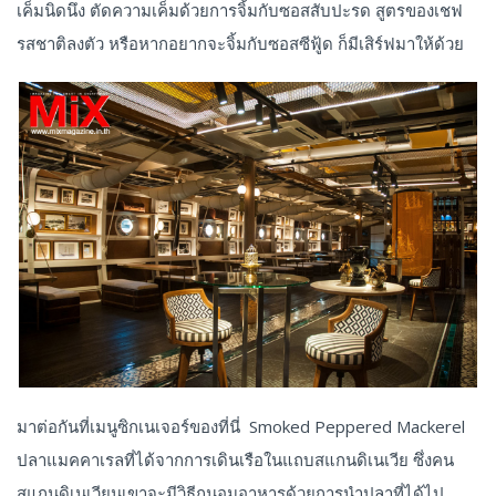
เค็มนิดนึง ตัดความเค็มด้วยการจิ้มกับซอสสับปะรด สูตรของเชฟ
รสชาติลงตัว หรือหากอยากจะจิ้มกับซอสซีฟู้ด ก็มีเสิร์ฟมาให้ด้วย
มาต่อกันที่เมนูซิกเนเจอร์ของที่นี่ Smoked Peppered Mackerel
ปลาแมคคาเรลที่ได้จากการเดินเรือในแถบสแกนดิเนเวีย ซึ่งคน
สแกนดิเนเวียนเขาจะมีวิธีถนอมอาหารด้วยการนำปลาที่ได้ไป