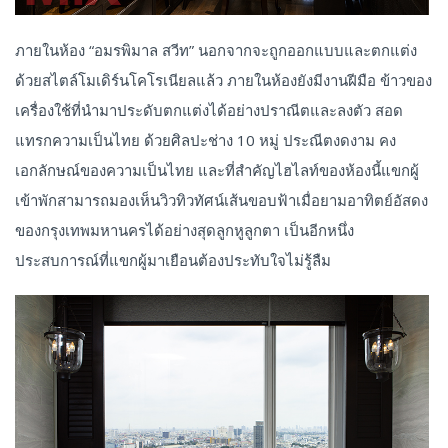
ภายในห้อง “อมรพิมาล สวีท” นอกจากจะถูกออกแบบและตกแต่ง
ด้วยสไตล์โมเดิร์นโคโรเนียลแล้ว ภายในห้องยังมีงานฝีมือ ข้าวของ
เครื่องใช้ที่นำมาประดับตกแต่งได้อย่างปราณีตและลงตัว สอด
แทรกความเป็นไทย ด้วยศิลปะช่าง 10 หมู่ ประณีตงดงาม คง
เอกลักษณ์ของความเป็นไทย และที่สำคัญไฮไลท์ของห้องนี้แขกผู้
เข้าพักสามารถมองเห็นวิวทิวทัศน์เส้นขอบฟ้าเมื่อยามอาทิตย์อัสดง
ของกรุงเทพมหานครได้อย่างสุดลูกหูลูกตา เป็นอีกหนึ่ง
ประสบการณ์ที่แขกผู้มาเยือนต้องประทับใจไม่รู้ลืม