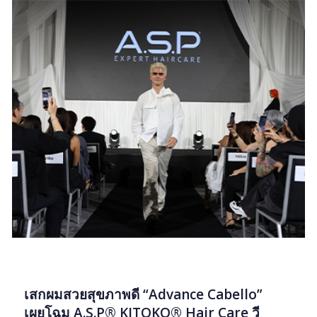
PR
เสกผมสวยสุขภาพดี “Advance Cabello”
เผยโฉม A.S.P® KITOKO® Hair Care วี