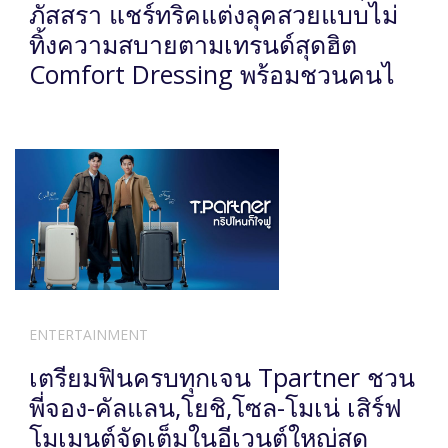
ภัสสรา แชร์ทริคแต่งลุคสวยแบบไม่
ทิ้งความสบายตามเทรนด์สุดฮิต
Comfort Dressing พร้อมชวนคนไ
ENTERTAINMENT
เตรียมฟินครบทุกเจน Tpartner ชวน
พี่จอง-คัลแลน,โยชิ,โซล-โมเน่ เสิร์ฟ
โมเมนต์จัดเต็มในอีเวนต์ใหญ่สุด