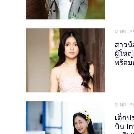
MIND - S
สาวน้
ผู้ให
พร้อม
MIND - S
เด็กป
บิน In