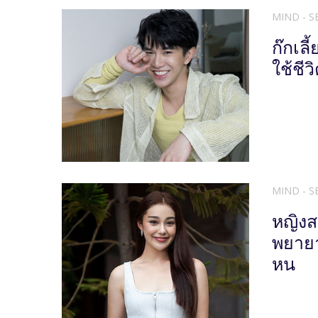
MIND - S
ก๊กเล
ใช้ชีวิ
MIND - S
หญิงส
พยายา
หน