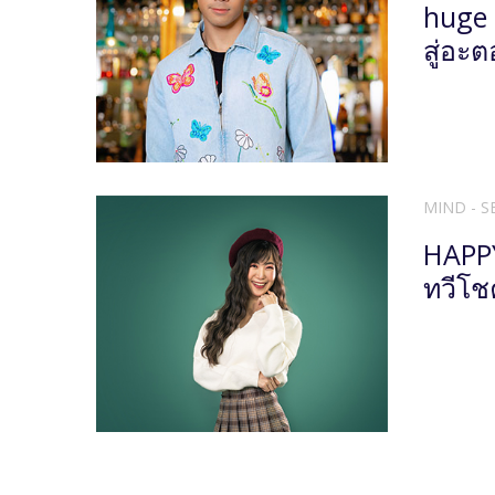
huge 
สู่อะต
MIND - S
HAPPY
ทวีโช