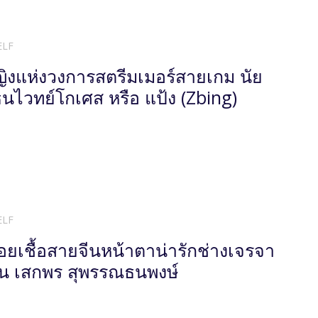
ELF
ญิงแห่งวงการสตรีมเมอร์สายเกม นัย
 ธนไวทย์โกเศส หรือ แป้ง (Zbing)
ELF
อยเชื้อสายจีนหน้าตาน่ารักช่างเจรจา
าน เสกพร สุพรรณธนพงษ์