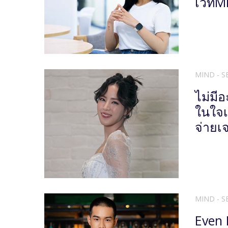
เวที
MIND - S
ไม่มีอ
ในใจเ
จ่ายเ
MIND - S
Even 