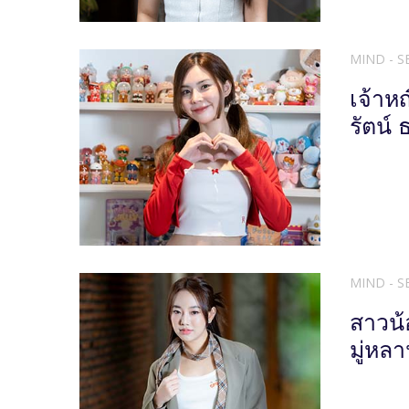
MIND - S
เจ้าห
รัตน์
MIND - S
สาวน้
มู่หล