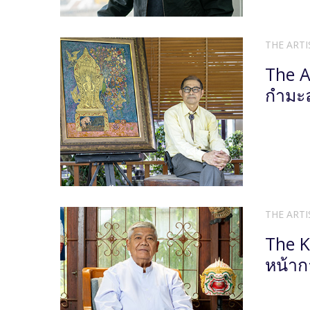
THE ARTI
The A
กํามะล
THE ARTI
The K
หน้า