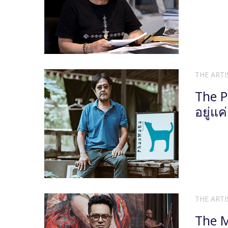
THE ARTI
The P
อยู่แ
THE ARTI
The M