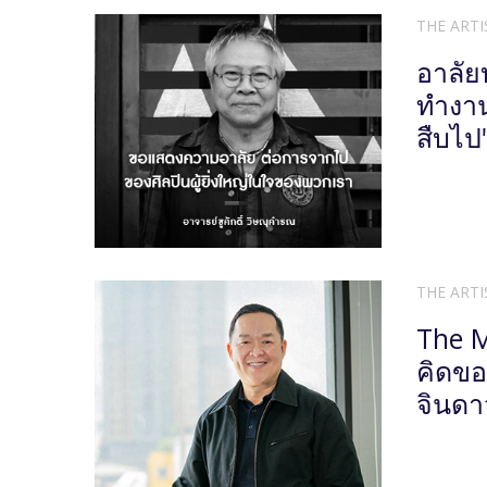
THE ARTI
อาลัย
ทำงาน
สืบไป
THE ARTI
The M
คิดขอ
จินดา