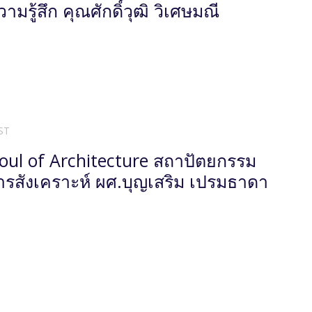
มรู้สึก คุณศักดิ์วุฒิ วิเศษมณี
ST
oul of Architecture สถาปัตยกรรม
ารสังเคราะห์ ผศ.บุญเสริม เปรมธาดา