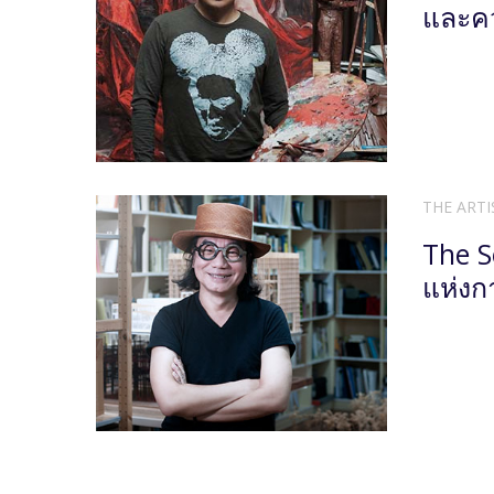
และควา
THE ARTI
The S
แห่งก