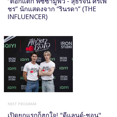
“ต๊อกแต๊ก พิซซ่ามูฟวี่ - สุธิรจน์ ศรีเพ็
ชร” นักแสดงจาก “รินรดา” (THE
INFLUENCER)
NEXT PROGRAM
เปิดยกแรกก็ฮุกใจ! "ดีแลนด์-ชอน"