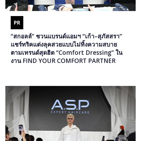
PR
“สกอลล์” ชวนแบรนด์แอมฯ “เก้า–สุภัสสรา”
แชร์ทริคแต่งลุคสวยแบบไม่ทิ้งความสบาย
ตามเทรนด์สุดฮิต “Comfort Dressing” ใน
งาน FIND YOUR COMFORT PARTNER