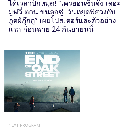
ได้เวลาปักหมุด! “เครยอนชินจัง เดอะ
มูฟวี่ ตอน ขนลุกซู่! วันหยุดพิศวงกับ
ภูตผีกุ๊กกู๋” เผยโปสเตอร์และตัวอย่าง
แรก ก่อนฉาย 24 กันยายนนี้
NEXT PROGRAM