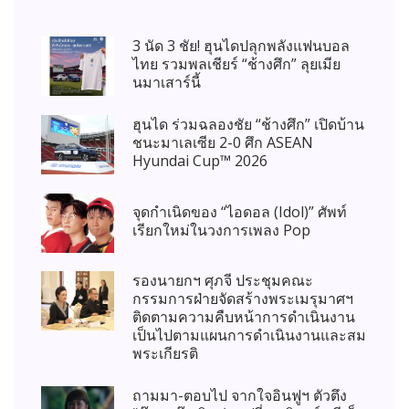
3 นัด 3 ชัย! ฮุนไดปลุกพลังแฟนบอล
ไทย รวมพลเชียร์ “ช้างศึก” ลุยเมีย
นมาเสาร์นี้
ฮุนได ร่วมฉลองชัย “ช้างศึก” เปิดบ้าน
ชนะมาเลเซีย 2-0 ศึก ASEAN
Hyundai Cup™ 2026
จุดกำเนิดของ “ไอดอล (Idol)” ศัพท์
เรียกใหม่ในวงการเพลง Pop
รองนายกฯ ศุภจี ประชุมคณะ
กรรมการฝ่ายจัดสร้างพระเมรุมาศฯ
ติดตามความคืบหน้าการดำเนินงาน
เป็นไปตามแผนการดำเนินงานและสม
พระเกียรติ
ถามมา-ตอบไป จากใจอินฟูฯ ตัวตึง