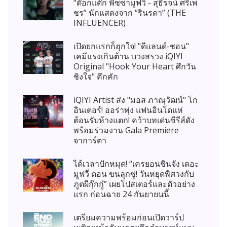
“ต๊อกแต๊ก พิซซ่ามูฟวี่ - สุธิรจน์ ศรีเพ็
ชร” นักแสดงจาก “รินรดา” (THE
INFLUENCER)
เปิดยกแรกก็ฮุกใจ! "ดีแลนด์-ชอน"
เคมีแรงเกินต้าน บวงสรวง iQIYI
Original "Hook Your Heart ศึกวัน
ชิงใจ" คึกคัก
iQIYI Artist ส่ง "มอส ภาณุวัฒน์" โก
อินเตอร์! ออร่าพุ่ง แฟนอินโดแห่
ต้อนรับห้างแตก! คว้าบทเด่นซีรีส์ดัง
พร้อมร่วมงาน Gala Premiere
จาการ์ตา
ได้เวลาปักหมุด! “เครยอนชินจัง เดอะ
มูฟวี่ ตอน ขนลุกซู่! วันหยุดพิศวงกับ
ภูตผีกุ๊กกู๋” เผยโปสเตอร์และตัวอย่าง
แรก ก่อนฉาย 24 กันยายนนี้
เตรียมความพร้อมก่อนเปิดวาร์ป