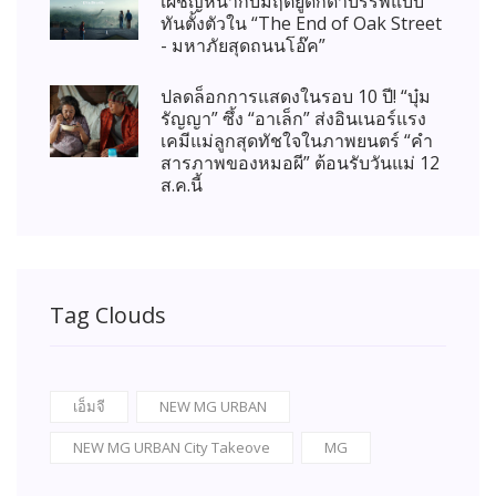
เผชิญหน้ากับมฤตยูดึกดำบรรพ์แบบ
ทันตั้งตัวใน “The End of Oak Street
- มหาภัยสุดถนนโอ๊ค”
ปลดล็อกการแสดงในรอบ 10 ปี! “บุ๋ม
รัญญา” ซึ้ง “อาเล็ก” ส่งอินเนอร์แรง
เคมีแม่ลูกสุดทัชใจในภาพยนตร์ “คำ
สารภาพของหมอผี” ต้อนรับวันแม่ 12
ส.ค.นี้
Tag Clouds
เอ็มจี
NEW MG URBAN
NEW MG URBAN City Takeove
MG