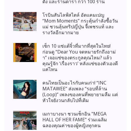
ดัง และร้านดารา กว่า 100 ร้าน
โรบินสันไลฟ์สไตล์ อัดแคมเปญ
“Mom Moments” กระตุ้นกำลังซื้อวัน
แม่ ชวนลุ้นทริปญี่ปุ่น จี้เพชรแท้ และ
รางวัลอีกมากมาย
เช็ก 10 แซ่แต้จิ๋วที่มากที่สุดในไทย!
ก่อนดู “Dear You จดหมายรักถึงอาม่
า” เจอแซ่ของตระกูลคุณไหม? แล้ว
คุณรู้จัก ‘เรื่องราว’ หลังแซ่ของตัวเองดี
แค่ไหน
คนไทยเป็นอะไรกับคนเก่า! “INC
MATAWEE” ส่งเพลง “รอบที่ล้าน
(Loop)” เพลงของคนที่พยายามลืม แต่
หัวใจยังวนกลับไปที่เดิม
เมกาบางนา ชวนเช็กอิน "MEGA
HALL OF HER FAME" ร่วมเฉลิม
ฉลองคุณค่าของผู้หญิงทุกคน