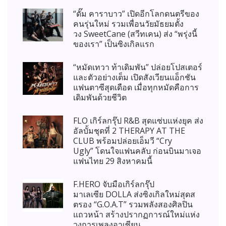
“ดั๊ม คาราบาว” เปิดอีกโลกดนตรีของ
คนรุ่นใหม่ รวมเพื่อนวัยมัธยมตั้ง
วง SweetCane (สวีทเคน) ส่ง “พรุ่งนี้
ของเรา” เป็นซิงเกิลแรก
“หมัดเทวา ท้าเดิมพัน” ปล่อยโปสเตอร์
และตัวอย่างเต็ม เปิดสังเวียนแอ็กชัน
แฟนตาซีสุดเดือด เมื่อทุกหมัดคือการ
เดิมพันด้วยชีวิต
FLO เกิร์ลกรุ๊ป R&B สุดแซ่บแห่งยุค ส่ง
อัลบั้มชุดที่ 2 THERAPY AT THE
CLUB พร้อมปล่อยเอ็มวี “Cry
Ugly” โดนใจแฟนคลับ ก่อนบินมาเจอ
แฟนไทย 29 สิงหาคมนี้
F.HERO จับมือเกิร์ลกรุ๊ป
มาเลเซีย DOLLA ส่งซิงเกิลใหม่สุดส
ตรอง “G.O.A.T” รวมพลังสองศิลปิน
แถวหน้า สร้างปรากฏการณ์ใหม่แห่ง
วงการเพลงอาเซียน