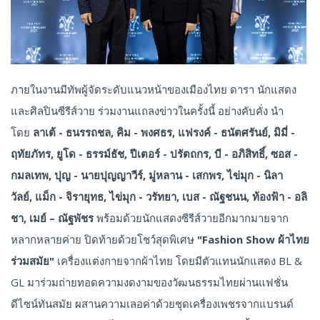
ภายในงานมีทัพผู้จัดระดับแนวหน้าของเมืองไทย ดารา นักแสดง
และศิลปินซีรีส์วาย ร่วมงานแถลงข่าวในครั้งนี้ อย่างคับคั่ง นำ
โดย
ลาเต้ - ธนรรถชล
, คิม - พงศธร, แฟรงค์ - ธนัตศรันย์, มิมี่ -
ฤทัยภัทร, ยูโด - ธรรม์ธัช, ปีเตอร์ - ปรัตถกร, บี - อภิสิทธิ์, ซอส -
กมลเทพ, ปุญ - นายปุญญาวีร์, มู่หลาน - เสกพร, ไข่มุก - นิลา
วัลย์, แม็ก - จิรายุทธ, ไข่มุก - วรัทยา, เบส - ณัฐชนน, ท้องฟ้า - อลิ
ชา, เมย์ – ณัฐพัชร
พร้อมด้วยนักแสดงซีรีส์วายอีกมากมายจาก
หลากหลายค่าย ปิดท้ายด้วยโชว์สุดพิเศษ
"Fashion Show ผ้าไทย
ร่วมสมัย"
เครื่องแต่งกายจากผ้าไทย โดยมีตัวแทนนักแสดง BL &
GL มาร่วมถ่ายทอดความงดงามของวัฒนธรรมไทยผ่านแฟชั่น
ดีไซน์ทันสมัย ผสานความเลอค่าด้วยชุดเครื่องเพชรจากแบรนด์