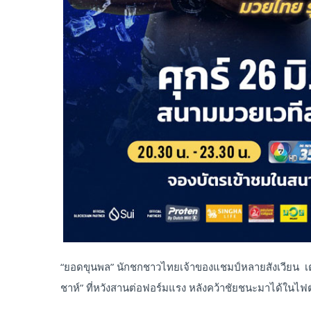
“ยอดขุนพล” นักชกชาวไทยเจ้าของแชมป์หลายสังเวียน เตรี
ชาห์” ที่หวังสานต่อฟอร์มแรง หลังคว้าชัยชนะมาได้ในไฟต์