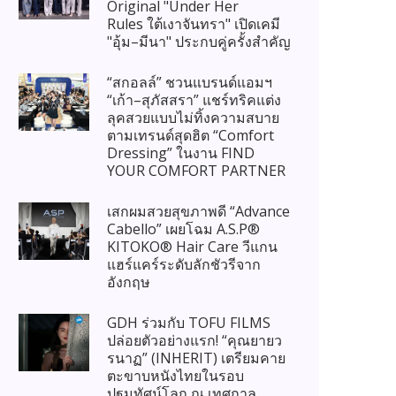
Original "Under Her
Rules ใต้เงาจันทรา" เปิดเคมี
"อุ้ม–มีนา" ประกบคู่ครั้งสำคัญ
“สกอลล์” ชวนแบรนด์แอมฯ
“เก้า–สุภัสสรา” แชร์ทริคแต่ง
ลุคสวยแบบไม่ทิ้งความสบาย
ตามเทรนด์สุดฮิต “Comfort
Dressing” ในงาน FIND
YOUR COMFORT PARTNER
เสกผมสวยสุขภาพดี “Advance
Cabello” เผยโฉม A.S.P®
KITOKO® Hair Care วีแกน
แฮร์แคร์ระดับลักชัวรีจาก
อังกฤษ
GDH ร่วมกับ TOFU FILMS
ปล่อยตัวอย่างแรก! “คุณยายว
รนาฏ” (INHERIT) เตรียมคาย
ตะขาบหนังไทยในรอบ
ปฐมทัศน์โลก ณ เทศกาล