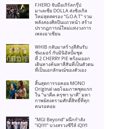
F.HERO จับมือเกิร์ลกรุ๊ป
มาเลเซีย DOLLA ส่งซิงเกิล
ใหม่สุดสตรอง “G.O.A.T” รวม
พลังสองศิลปินแถวหน้า สร้าง
ปรากฏการณ์ใหม่แห่งวงการ
เพลงอาเซียน
WHIB กลับมาสร้างสีสันรับ
ซัมเมอร์ กับมินิอัลบั้มชุด
ที่ 2 CHERRY PIE พร้อมออก
เดินทางค้นหาสีสันที่เป็นตัวตน
ที่เป็นเอกลักษณ์ของตัวเอง
สิ้นสุดการรอคอย MONO
Original เผยโฉมภาพชุดแรก
ใน "นาคี๓ ครุฑา นาคี" มหา
กาพย์สงครามศักดิ์สิทธิ์ที่ทุก
คนรอคอย
"MGI Beyond" ผนึกกำลัง
"iQIYI" บวงสรวงซีรีส์ iQIYI