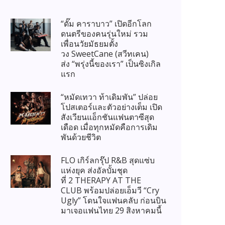
“ดั๊ม คาราบาว” เปิดอีกโลก
ดนตรีของคนรุ่นใหม่ รวม
เพื่อนวัยมัธยมตั้ง
วง SweetCane (สวีทเคน)
ส่ง “พรุ่งนี้ของเรา” เป็นซิงเกิล
แรก
“หมัดเทวา ท้าเดิมพัน” ปล่อย
โปสเตอร์และตัวอย่างเต็ม เปิด
สังเวียนแอ็กชันแฟนตาซีสุด
เดือด เมื่อทุกหมัดคือการเดิม
พันด้วยชีวิต
FLO เกิร์ลกรุ๊ป R&B สุดแซ่บ
แห่งยุค ส่งอัลบั้มชุด
ที่ 2 THERAPY AT THE
CLUB พร้อมปล่อยเอ็มวี “Cry
Ugly” โดนใจแฟนคลับ ก่อนบิน
มาเจอแฟนไทย 29 สิงหาคมนี้