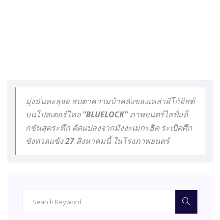
มุ่งมั่นทะลุจอ สบตาความบ้าคลั่งของเหล่าอีโก้อิสต์
บนโปสเตอร์ไทย "BLUELOCK” ภาพยนตร์ไลฟ์แอ็
กชันสุดระทึก ดัดแปลงจากมังงะเมกะฮิต ระเบิดศึก
ขังดวลแข้ง 27 สิงหาคมนี้ ในโรงภาพยนตร์