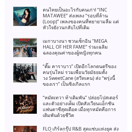
คนไทยเป็นอะไรกับคนเก่า! “INC
MATAWEE” ส่งเพลง “รอบที่ล้าน
(Loop)” เพลงของคนที่พยายามลืม แต่
หัวใจยังวนกลับไปที่เดิม
เมกาบางนา ชวนเช็กอิน "MEGA
HALL OF HER FAME" ร่วมเฉลิม
ฉลองคุณค่าของผู้หญิงทุกคน
“ดั๊ม คาราบาว” เปิดอีกโลกดนตรีของ
คนรุ่นใหม่ รวมเพื่อนวัยมัธยมตั้ง
วง SweetCane (สวีทเคน) ส่ง “พรุ่งนี้
ของเรา” เป็นซิงเกิลแรก
“หมัดเทวา ท้าเดิมพัน” ปล่อยโปสเตอร์
และตัวอย่างเต็ม เปิดสังเวียนแอ็กชัน
แฟนตาซีสุดเดือด เมื่อทุกหมัดคือการ
เดิมพันด้วยชีวิต
FLO เกิร์ลกรุ๊ป R&B สุดแซ่บแห่งยุค ส่ง