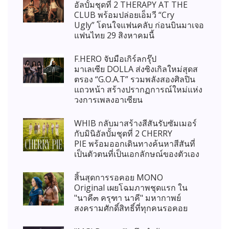
อัลบั้มชุดที่ 2 THERAPY AT THE
CLUB พร้อมปล่อยเอ็มวี “Cry
Ugly” โดนใจแฟนคลับ ก่อนบินมาเจอ
แฟนไทย 29 สิงหาคมนี้
F.HERO จับมือเกิร์ลกรุ๊ป
มาเลเซีย DOLLA ส่งซิงเกิลใหม่สุดส
ตรอง “G.O.A.T” รวมพลังสองศิลปิน
แถวหน้า สร้างปรากฏการณ์ใหม่แห่ง
วงการเพลงอาเซียน
WHIB กลับมาสร้างสีสันรับซัมเมอร์
กับมินิอัลบั้มชุดที่ 2 CHERRY
PIE พร้อมออกเดินทางค้นหาสีสันที่
เป็นตัวตนที่เป็นเอกลักษณ์ของตัวเอง
สิ้นสุดการรอคอย MONO
Original เผยโฉมภาพชุดแรก ใน
"นาคี๓ ครุฑา นาคี" มหากาพย์
สงครามศักดิ์สิทธิ์ที่ทุกคนรอคอย