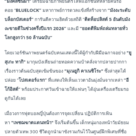
“มงคลซีนีม่า”
เตรียมฉายภาพยนตร์ไลฟ์แอ็กชันที่หลายคนรอ
คอย “
BLUELOCK”
มหากาพย์การดวลแข้งที่สร้างจาก
“มังงะระดับ
บล็อกบัสเตอร์”
การันตีความฮิตด้วยสถิติ “
ติดท็อปลิสต์
5 อันดับมัง
งะขายดีในช่วงครึ่งปีแรก
2026”
และมี
“ยอดตีพิมพ์ถล่มทลายทั่ว
โลกสูงกว่า
50 ล้านฉบับ”
โดยเวอร์ชันภาพยนตร์ฉบับคนแสดงนี้ได้ผู้กำกับฝีมือฉกาจอย่าง
"ยู
สุเกะ ทากิ"
มากุมบังเหียนถ่ายทอดความบ้าคลั่งจากปลายปากกา
เรื่องราวต้นฉบับสุดเข้มข้นของ
"มุเนยูกิ คาเนชิโระ"
ซึ่งล่าสุดได้
ปล่อย “
โปสเตอร์แรก”
ที่แสดงให้เห็นแววตาอันมุ่งมั่นจากเหล่า
“อี
โก้อิสต์”
พร้อมประกาศวันเข้าฉายให้แฟนๆ ได้อุ่นเครื่องเตรียมรอ
ดูกันได้เลย
เมื่อวงการฟุตบอลญี่ปุ่นต้องการจุดเปลี่ยน ปฏิบัติการเฟ้น
หา
"เพชฌฆาตแดนหน้า"
จึงเริ่มต้นขึ้น เด็กหนุ่มกองหน้าวัยมัธยม
ปลายตัวเทพ 300 ชีวิตถูกนำมาขังรวมกันไว้ในศูนย์ฝึกพิเศษที่ชื่อ