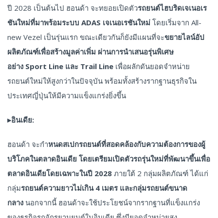
ปี 2028 เป็นต้นไป ฮอนด้า จะทยอยเปิดตัว
รถยนต์ไฮบริดเจเนอเร
ชันใหม่ที่มาพร้อมระบบ
ADAS เจเนอเรชันใหม่
โดยเริ่มจาก All-
new Vezel เป็นรุ่นแรก ขณะเดียวกันก็ยังมีแผนที่จะ
ขยายไลน์อัป
ผลิตภัณฑ์เพื่อสร้างมูลค่าเพิ่ม ผ่านการนำเสนอรุ่นพิเศษ
อย่าง
Sport Line และ Trail Line
เพื่อผลักดันยอดจำหน่าย
รถยนต์ใหม่ให้สูงกว่าในปัจจุบัน พร้อมทั้งสร้างรากฐานธุรกิจใน
ประเทศญี่ปุ่นให้มีความแข็งแกร่งยิ่งขึ้น
▸
อินเดีย:
ฮอนด้า จะกำ
หนดสเปกรถยนต์ที่สอดคล้องกับความต้องการของผู้
บริโภคในตลาดอินเดีย โดยเตรียมเปิดตัวรถรุ่นใหม่ที่พัฒนาขึ้นเพื่อ
ตลาดอินเดียโดยเฉพาะในปี
2028
ภายใต้ 2 กลุ่มผลิตภัณฑ์ ได้แก่
กลุ่ม
รถยนต์ความยาวไม่เกิน
4 เมตร และกลุ่มรถยนต์ขนาด
กลาง
นอกจากนี้ ฮอนด้าจะใช้ประโยชน์จากรากฐานที่แข็งแกร่ง
ของธุรกิจรถจักรยานยนต์ในอินเดีย ซึ่งมียอดจำหน่ายสูง