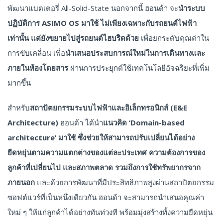
พัฒนาแบตเตอรี่ All-Solid-State นอกจากนี้ ฮอนด้า จะ
นำระบบ
ปฏิบัติการ
ASIMO OS มาใช้ ไม่เพียงเฉพาะกับรถยนต์ไฟฟ้า
เท่านั้น แต่ยังขยายไปสู่รถยนต์ไฮบริดด้วย
เพื่อยกระดับคุณค่าใน
การขับเคลื่อน เพื่อ
นำเสนอประสบการณ์ใหม่ในการเดินทางและ
ภายในห้องโดยสาร
ผ่านการประยุกต์ใช้เทคโนโลยีอัจฉริยะที่เพิ่ม
มากขึ้น
สำหรับ
สถาปัตยกรรมระบบไฟฟ้าและอิเล็กทรอนิกส์ (
E&E
Architecture)
ฮอนด้า ได้นำ
แนวคิด
‘Domain-based
architecture’ มาใช้ ซึ่งช่วยให้สามารถปรับเปลี่ยนได้อย่าง
ยืดหยุ่นตามความแตกต่างของแต่ละประเทศ ความต้องการของ
ลูกค้าที่เปลี่ยนไป และสภาพตลาด รวมถึงการใช้ทรัพยากรจาก
ภายนอก
และด้วยการพัฒนาที่มีประสิทธิภาพสูงผ่านสถาปัตยกรรม
ซอฟต์แวร์ที่เป็นหนึ่งเดียวกัน ฮอนด้า จะสามารถนำเสนอคุณค่า
ใหม่ ๆ ให้แก่ลูกค้าได้อย่างทันท่วงที พร้อมมุ่งสร้างทั้งความยืดหยุ่น