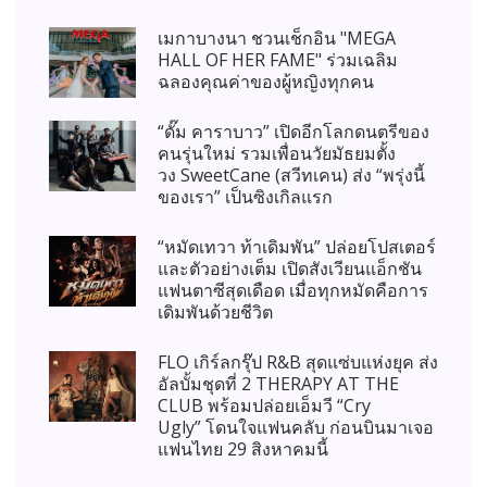
เมกาบางนา ชวนเช็กอิน "MEGA
HALL OF HER FAME" ร่วมเฉลิม
ฉลองคุณค่าของผู้หญิงทุกคน
“ดั๊ม คาราบาว” เปิดอีกโลกดนตรีของ
คนรุ่นใหม่ รวมเพื่อนวัยมัธยมตั้ง
วง SweetCane (สวีทเคน) ส่ง “พรุ่งนี้
ของเรา” เป็นซิงเกิลแรก
“หมัดเทวา ท้าเดิมพัน” ปล่อยโปสเตอร์
และตัวอย่างเต็ม เปิดสังเวียนแอ็กชัน
แฟนตาซีสุดเดือด เมื่อทุกหมัดคือการ
เดิมพันด้วยชีวิต
FLO เกิร์ลกรุ๊ป R&B สุดแซ่บแห่งยุค ส่ง
อัลบั้มชุดที่ 2 THERAPY AT THE
CLUB พร้อมปล่อยเอ็มวี “Cry
Ugly” โดนใจแฟนคลับ ก่อนบินมาเจอ
แฟนไทย 29 สิงหาคมนี้