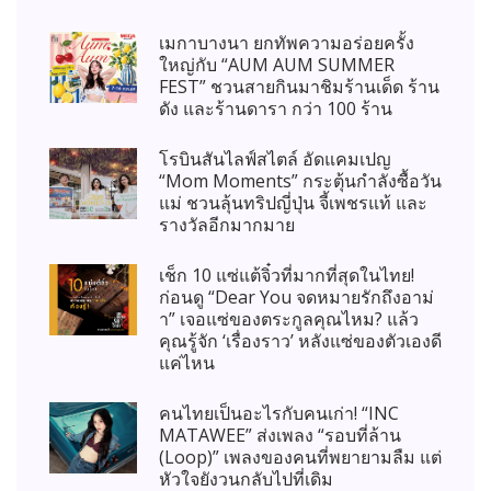
เมกาบางนา ยกทัพความอร่อยครั้ง
ใหญ่กับ “AUM AUM SUMMER
FEST” ชวนสายกินมาชิมร้านเด็ด ร้าน
ดัง และร้านดารา กว่า 100 ร้าน
โรบินสันไลฟ์สไตล์ อัดแคมเปญ
“Mom Moments” กระตุ้นกำลังซื้อวัน
แม่ ชวนลุ้นทริปญี่ปุ่น จี้เพชรแท้ และ
รางวัลอีกมากมาย
เช็ก 10 แซ่แต้จิ๋วที่มากที่สุดในไทย!
ก่อนดู “Dear You จดหมายรักถึงอาม่
า” เจอแซ่ของตระกูลคุณไหม? แล้ว
คุณรู้จัก ‘เรื่องราว’ หลังแซ่ของตัวเองดี
แค่ไหน
คนไทยเป็นอะไรกับคนเก่า! “INC
MATAWEE” ส่งเพลง “รอบที่ล้าน
(Loop)” เพลงของคนที่พยายามลืม แต่
หัวใจยังวนกลับไปที่เดิม