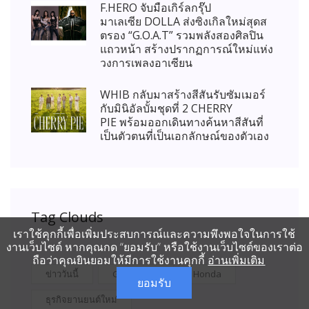
F.HERO จับมือเกิร์ลกรุ๊ป
มาเลเซีย DOLLA ส่งซิงเกิลใหม่สุดส
ตรอง “G.O.A.T” รวมพลังสองศิลปิน
แถวหน้า สร้างปรากฏการณ์ใหม่แห่ง
วงการเพลงอาเซียน
WHIB กลับมาสร้างสีสันรับซัมเมอร์
กับมินิอัลบั้มชุดที่ 2 CHERRY
PIE พร้อมออกเดินทางค้นหาสีสันที่
เป็นตัวตนที่เป็นเอกลักษณ์ของตัวเอง
Tag Clouds
เราใช้คุกกี้เพื่อเพิ่มประสบการณ์และความพึงพอใจในการใช้
งานเว็บไซต์ หากคุณกด “ยอมรับ” หรือใช้งานเว็บไซต์ของเราต่อ
ถือว่าคุณยินยอมให้มีการใช้งานคุกกี้
อ่านเพิ่มเติม
ข่าววันนี้
Global CEO
Honda
ยอมรับ
ธุรกิจยานยนต์ใหม่