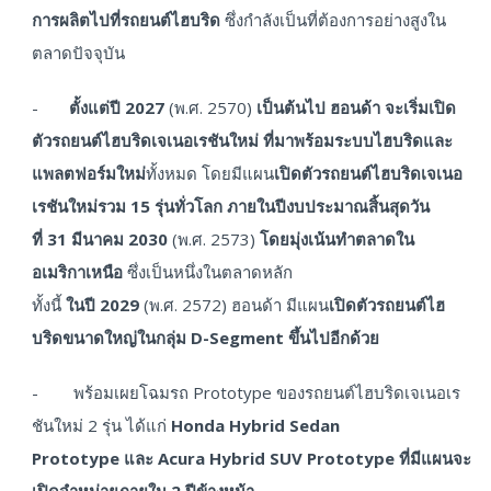
การผลิตไปที่รถยนต์ไฮบริด
ซึ่งกำลังเป็นที่ต้องการอย่างสูงใน
ตลาดปัจจุบัน
-
ตั้งแต่ปี
2027
(พ.ศ. 2570)
เป็นต้นไป ฮอนด้า จะเริ่มเปิด
ตัวรถยนต์ไฮบริดเจเนอเรชันใหม่ ที่มาพร้อมระบบไฮบริดและ
แพลตฟอร์มใหม่
ทั้งหมด โดยมีแผน
เปิดตัวรถยนต์ไฮบริดเจเนอ
เรชันใหม่รวม
15 รุ่นทั่วโลก ภายในปีงบประมาณสิ้นสุดวัน
ที่ 31 มีนาคม 2030
(พ.ศ. 2573)
โดยมุ่งเน้นทำตลาดใน
อเมริกาเหนือ
ซึ่งเป็นหนึ่งในตลาดหลัก
ทั้งนี้
ในปี
2029
(พ.ศ. 2572) ฮอนด้า มีแผน
เปิดตัวรถยนต์ไฮ
บริดขนาดใหญ่ในกลุ่ม
D-Segment ขึ้นไปอีกด้วย
- พร้อมเผยโฉมรถ Prototype ของรถยนต์ไฮบริดเจเนอเร
ชันใหม่ 2 รุ่น ได้แก่
Honda Hybrid Sedan
Prototype
และ
Acura Hybrid SUV Prototype
ที่มีแผนจะ