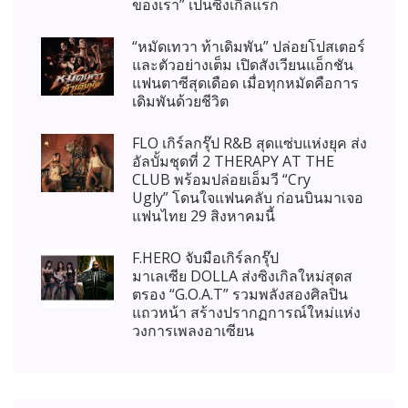
ของเรา” เป็นซิงเกิลแรก
“หมัดเทวา ท้าเดิมพัน” ปล่อยโปสเตอร์
และตัวอย่างเต็ม เปิดสังเวียนแอ็กชัน
แฟนตาซีสุดเดือด เมื่อทุกหมัดคือการ
เดิมพันด้วยชีวิต
FLO เกิร์ลกรุ๊ป R&B สุดแซ่บแห่งยุค ส่ง
อัลบั้มชุดที่ 2 THERAPY AT THE
CLUB พร้อมปล่อยเอ็มวี “Cry
Ugly” โดนใจแฟนคลับ ก่อนบินมาเจอ
แฟนไทย 29 สิงหาคมนี้
F.HERO จับมือเกิร์ลกรุ๊ป
มาเลเซีย DOLLA ส่งซิงเกิลใหม่สุดส
ตรอง “G.O.A.T” รวมพลังสองศิลปิน
แถวหน้า สร้างปรากฏการณ์ใหม่แห่ง
วงการเพลงอาเซียน