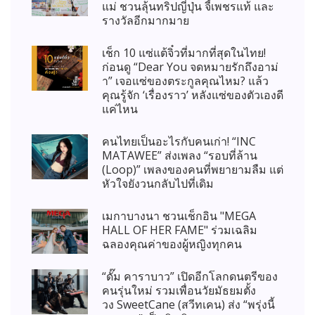
แม่ ชวนลุ้นทริปญี่ปุ่น จี้เพชรแท้ และ
รางวัลอีกมากมาย
เช็ก 10 แซ่แต้จิ๋วที่มากที่สุดในไทย!
ก่อนดู “Dear You จดหมายรักถึงอาม่
า” เจอแซ่ของตระกูลคุณไหม? แล้ว
คุณรู้จัก ‘เรื่องราว’ หลังแซ่ของตัวเองดี
แค่ไหน
คนไทยเป็นอะไรกับคนเก่า! “INC
MATAWEE” ส่งเพลง “รอบที่ล้าน
(Loop)” เพลงของคนที่พยายามลืม แต่
หัวใจยังวนกลับไปที่เดิม
เมกาบางนา ชวนเช็กอิน "MEGA
HALL OF HER FAME" ร่วมเฉลิม
ฉลองคุณค่าของผู้หญิงทุกคน
“ดั๊ม คาราบาว” เปิดอีกโลกดนตรีของ
คนรุ่นใหม่ รวมเพื่อนวัยมัธยมตั้ง
วง SweetCane (สวีทเคน) ส่ง “พรุ่งนี้