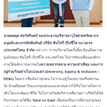
นายยศยุต
สหวัชรินทร์
รองประธานบริหารอาวุโสฝ่ายทรัพยากร
มนุษย์และบรรษัทสัมพันธ์
บริษัท
ซันโทรี่
เป๊ปซี่โค
เบเวอเรจ
(
ประเทศไทย
)
จำกัด
กล่าวว่า “การบริจาคในครั้งนี้สะท้อนถึงความ
มุ่งมั่นของ ซันโทรี่ เป๊ปซี่โค ประเทศไทย ในการขับเคลื่อนองค์กร
ภายใต้หลักการเคารพใน
ความหลากหลาย
ความเท่าเทียม
และการ
อยู่ร่วมกันอย่างไม่แบ่งแยก
(Diversity, Equity & Inclusion –
DE&I)
โดยเราเชื่อมั่นว่าทุกคน ไม่ว่าจะอยู่ในบทบาทหรือสถานะ
ใด ล้วนมีคุณค่าในแบบของตนเองและสมควรได้รับโอกาสในการ
เติบโตและพัฒนาชีวิต ในโอกาสวันสตรีสากลที่ผ่านมา บริษัทได้จัด
กิจกรรมภายใต้ธีม
‘Give to Gain’
เพื่อส่งเสริมการมีส่วนร่วมของ