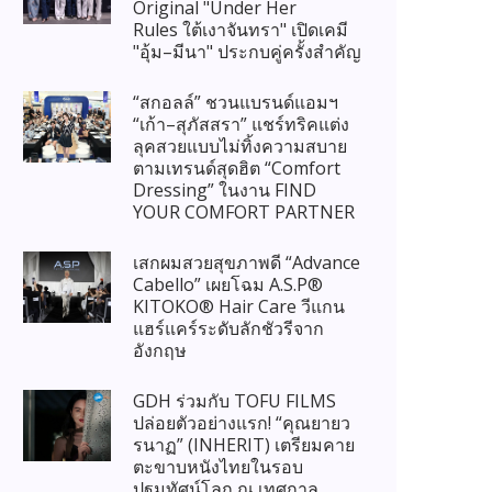
Original "Under Her
Rules ใต้เงาจันทรา" เปิดเคมี
"อุ้ม–มีนา" ประกบคู่ครั้งสำคัญ
“สกอลล์” ชวนแบรนด์แอมฯ
“เก้า–สุภัสสรา” แชร์ทริคแต่ง
ลุคสวยแบบไม่ทิ้งความสบาย
ตามเทรนด์สุดฮิต “Comfort
Dressing” ในงาน FIND
YOUR COMFORT PARTNER
เสกผมสวยสุขภาพดี “Advance
Cabello” เผยโฉม A.S.P®
KITOKO® Hair Care วีแกน
แฮร์แคร์ระดับลักชัวรีจาก
อังกฤษ
GDH ร่วมกับ TOFU FILMS
ปล่อยตัวอย่างแรก! “คุณยายว
รนาฏ” (INHERIT) เตรียมคาย
ตะขาบหนังไทยในรอบ
ปฐมทัศน์โลก ณ เทศกาล