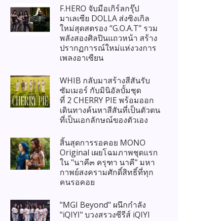
F.HERO จับมือเกิร์ลกรุ๊ป
มาเลเซีย DOLLA ส่งซิงเกิล
ใหม่สุดสตรอง “G.O.A.T” รวม
พลังสองศิลปินแถวหน้า สร้าง
ปรากฏการณ์ใหม่แห่งวงการ
เพลงอาเซียน
WHIB กลับมาสร้างสีสันรับ
ซัมเมอร์ กับมินิอัลบั้มชุด
ที่ 2 CHERRY PIE พร้อมออก
เดินทางค้นหาสีสันที่เป็นตัวตน
ที่เป็นเอกลักษณ์ของตัวเอง
สิ้นสุดการรอคอย MONO
Original เผยโฉมภาพชุดแรก
ใน "นาคี๓ ครุฑา นาคี" มหา
กาพย์สงครามศักดิ์สิทธิ์ที่ทุก
คนรอคอย
"MGI Beyond" ผนึกกำลัง
"iQIYI" บวงสรวงซีรีส์ iQIYI