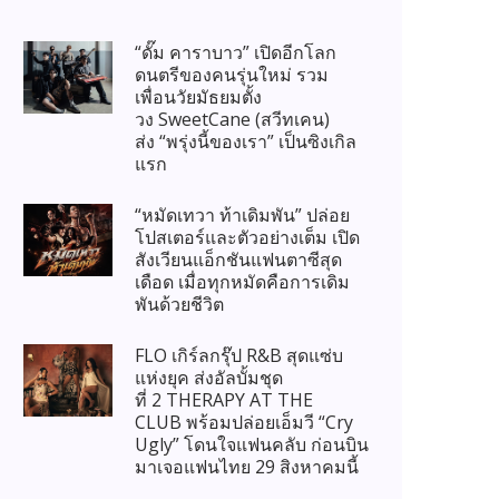
“ดั๊ม คาราบาว” เปิดอีกโลก
ดนตรีของคนรุ่นใหม่ รวม
เพื่อนวัยมัธยมตั้ง
วง SweetCane (สวีทเคน)
ส่ง “พรุ่งนี้ของเรา” เป็นซิงเกิล
แรก
“หมัดเทวา ท้าเดิมพัน” ปล่อย
โปสเตอร์และตัวอย่างเต็ม เปิด
สังเวียนแอ็กชันแฟนตาซีสุด
เดือด เมื่อทุกหมัดคือการเดิม
พันด้วยชีวิต
FLO เกิร์ลกรุ๊ป R&B สุดแซ่บ
แห่งยุค ส่งอัลบั้มชุด
ที่ 2 THERAPY AT THE
CLUB พร้อมปล่อยเอ็มวี “Cry
Ugly” โดนใจแฟนคลับ ก่อนบิน
มาเจอแฟนไทย 29 สิงหาคมนี้