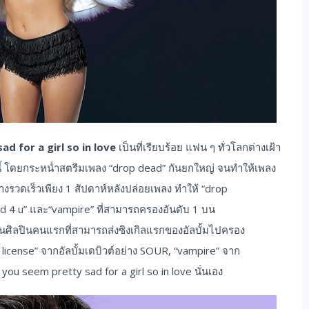
d for a girl so in love
เป็นที่เรียบร้อย แฟน ๆ ทั่วโลกต่างเฝ้า
ายนนี้ โดยกระหน่ำสตรีมเพลง “drop dead” กันยกใหญ่ จนทำให้เพลง
ย่างรวดเร็วเพียง 1 สัปดาห์หลังปล่อยเพลง ทำให้ “drop
ood 4 u” และ“vampire” ที่สามารถครองอันดับ 1 บน
ป็นศิลปินคนแรกที่สามารถส่งซิงเกิลแรกของอัลบั้มไปครอง
rs license” จากอัลบั้มเดบิวต์อย่าง SOUR, “vampire” จาก
 you seem pretty sad for a girl so in love นั่นเอง