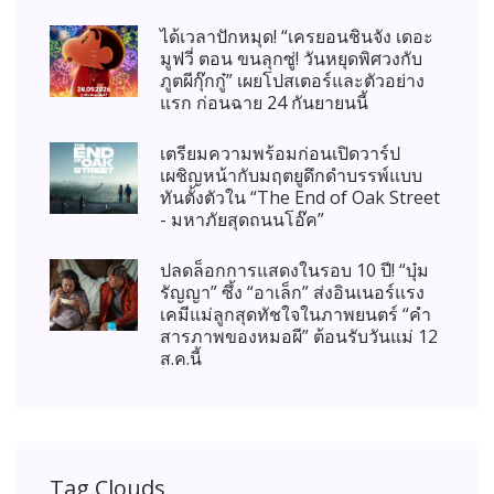
ได้เวลาปักหมุด! “เครยอนชินจัง เดอะ
มูฟวี่ ตอน ขนลุกซู่! วันหยุดพิศวงกับ
ภูตผีกุ๊กกู๋” เผยโปสเตอร์และตัวอย่าง
แรก ก่อนฉาย 24 กันยายนนี้
เตรียมความพร้อมก่อนเปิดวาร์ป
เผชิญหน้ากับมฤตยูดึกดำบรรพ์แบบ
ทันตั้งตัวใน “The End of Oak Street
- มหาภัยสุดถนนโอ๊ค”
ปลดล็อกการแสดงในรอบ 10 ปี! “บุ๋ม
รัญญา” ซึ้ง “อาเล็ก” ส่งอินเนอร์แรง
เคมีแม่ลูกสุดทัชใจในภาพยนตร์ “คำ
สารภาพของหมอผี” ต้อนรับวันแม่ 12
ส.ค.นี้
Tag Clouds