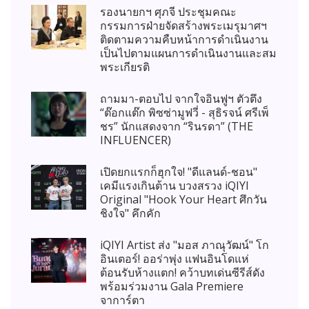
รองนายกฯ ศุภจี ประชุมคณะ
กรรมการฝ่ายจัดสร้างพระเมรุมาศฯ
ติดตามความคืบหน้าการดำเนินงาน
เป็นไปตามแผนการดำเนินงานและสม
พระเกียรติ
ถามมา-ตอบไป จากใจอินฟูฯ ตัวตึง
“ต๊อกแต๊ก พิซซ่ามูฟวี่ - สุธิรจน์ ศรีเพ็
ชร” นักแสดงจาก “รินรดา” (THE
INFLUENCER)
เปิดยกแรกก็ฮุกใจ! "ดีแลนด์-ชอน"
เคมีแรงเกินต้าน บวงสรวง iQIYI
Original "Hook Your Heart ศึกวัน
ชิงใจ" คึกคัก
iQIYI Artist ส่ง "มอส ภาณุวัฒน์" โก
อินเตอร์! ออร่าพุ่ง แฟนอินโดแห่
ต้อนรับห้างแตก! คว้าบทเด่นซีรีส์ดัง
พร้อมร่วมงาน Gala Premiere
จาการ์ตา