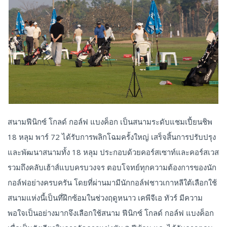
สนามฟีนิกซ์ โกลด์ กอล์ฟ แบงค็อก เป็นสนามระดับแชมเปี้ยนชิพ
18 หลุม พาร์ 72 ได้รับการพลิกโฉมครั้งใหญ่ เสร็จสิ้นการปรับปรุง
และพัฒนาสนามทั้ง 18 หลุม ประกอบด้วยคอร์สเซาท์และคอร์สเวส
รวมถึงคลับเฮ้าส์แบบครบวงจร ตอบโจทย์ทุกความต้องการของนัก
กอล์ฟอย่างครบครัน โดยที่ผ่านมามีนักกอล์ฟชาวเกาหลีใต้เลือกใช้
สนามแห่งนี้เป็นที่ฝึกซ้อมในช่วงฤดูหนาว เคพีจีเอ ทัวร์ มีความ
พอใจเป็นอย่างมากจึงเลือกใช้สนาม ฟีนิกซ์ โกลด์ กอล์ฟ แบงค็อก