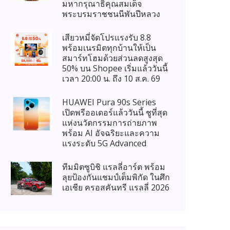
มหากรุณาธิคุณสมเด็จ
พระบรมราชชนนีพันปีหลวง
เสียวหมี่จัดโปรแรงรับ 8.8
พร้อมเนรมิตทุกบ้านให้เป็น
สมาร์ทโฮมด้วยส่วนลดสูงสุด
50% บน Shopee เริ่มแล้ววันนี้
เวลา 20:00 น. ถึง 10 ส.ค. 69
HUAWEI Pura 90s Series
เปิดพรีออเดอร์แล้ววันนี้ ชูที่สุด
แห่งนวัตกรรมการถ่ายภาพ
พร้อม AI อัจฉริยะและความ
แรงระดับ 5G Advanced
ทีมมิตซูบิชิ แรลลี่อาร์ต พร้อม
ลุยป้องกันแชมป์เต็มพิกัด ในศึก
เอเชีย ครอสคันทรี แรลลี่ 2026