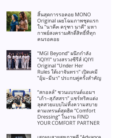
สิ้นสุดการรอคอย MONO
Original เผยโฉมภาพชุดแรก
ใน "นาคี๓ ครุฑา นาคี" มหา
กาพย์สงครามศักดิ์สิทธิ์ที่ทุก
คนรอคอย
"MGI Beyond" ผนึกกำลัง
"iQIYI" บวงสรวงซีรีส์ iQIYI
Original "Under Her
Rules ใต้เงาจันทรา" เปิดเคมี
"อุ้ม–มีนา" ประกบคู่ครั้งสำคัญ
“สกอลล์” ชวนแบรนด์แอมฯ
“เก้า–สุภัสสรา” แชร์ทริคแต่ง
ลุคสวยแบบไม่ทิ้งความสบาย
ตามเทรนด์สุดฮิต “Comfort
Dressing” ในงาน FIND
YOUR COMFORT PARTNER
เสกผมสวยสุขภาพดี “Advance