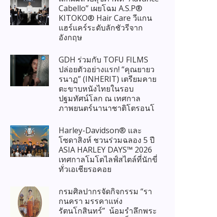
Cabello” เผยโฉม A.S.P®
KITOKO® Hair Care วีแกน
แฮร์แคร์ระดับลักชัวรีจาก
อังกฤษ
GDH ร่วมกับ TOFU FILMS
ปล่อยตัวอย่างแรก! “คุณยายว
รนาฏ” (INHERIT) เตรียมคาย
ตะขาบหนังไทยในรอบ
ปฐมทัศน์โลก ณ เทศกาล
ภาพยนตร์นานาชาติโตรอนโ
Harley-Davidson® และ
โซดาสิงห์ ชวนร่วมฉลอง 5 ปี
ASIA HARLEY DAYS™ 2026
เทศกาลโมโตไลฟ์สไตล์ที่นักขี่
ทั่วเอเชียรอคอย
กรมศิลปากรจัดกิจกรรม “รา
กนครา มรรคาแห่ง
รัตนโกสินทร์” น้อมรำลึกพระ