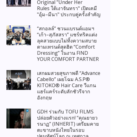
Original "Under Her
Rules ใต้เงาจันทรา" เปิดเคมี
"อุ้ม–มีนา" ประกบคู่ครั้งสำคัญ
“สกอลล์” ชวนแบรนด์แอมฯ
“เก้า–สุภัสสรา” แชร์ทริคแต่ง
ลุคสวยแบบไม่ทิ้งความสบาย
ตามเทรนด์สุดฮิต “Comfort
Dressing” ในงาน FIND
YOUR COMFORT PARTNER
เสกผมสวยสุขภาพดี “Advance
Cabello” เผยโฉม A.S.P®
KITOKO® Hair Care วีแกน
แฮร์แคร์ระดับลักชัวรีจาก
อังกฤษ
GDH ร่วมกับ TOFU FILMS
ปล่อยตัวอย่างแรก! “คุณยายว
รนาฏ” (INHERIT) เตรียมคาย
ตะขาบหนังไทยในรอบ
ปฐมทัศน์โลก ณ เทศกาล