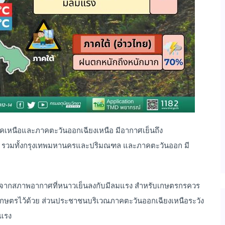
าคเหนือและภาคตะวันออกเฉียงเหนือ มีอากาศเย็นถึง
ง รวมทั้งกรุงเทพมหานครและปริมณฑล และภาคตะวันออก มี
องจากสภาพอากาศที่หนาวเย็นลงกับมีลมแรง สำหรับเกษตรกรควร
รเกษตรไว้ด้วย ส่วนประชาชนบริเวณภาคตะวันออกเฉียงเหนือระวัง
มแรง