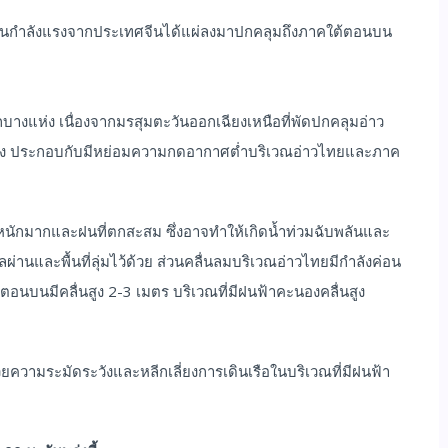
เย็นกำลังแรงจากประเทศจีนได้แผ่ลงมาปกคลุมถึงภาคใต้ตอนบน
างแห่ง เนื่องจากมรสุมตะวันออกเฉียงเหนือที่พัดปกคลุมอ่าว
แรง ประกอบกับมีหย่อมความกดอากาศต่ำบริเวณอ่าวไทยและภาค
ักมากและฝนที่ตกสะสม ซึ่งอาจทำให้เกิดน้ำท่วมฉับพลันและ
่านและพื้นที่ลุ่มไว้ด้วย ส่วนคลื่นลมบริเวณอ่าวไทยมีกำลังค่อน
นตอนบนมีคลื่นสูง 2-3 เมตร บริเวณที่มีฝนฟ้าคะนองคลื่นสูง
ยความระมัดระวังและหลีกเลี่ยงการเดินเรือในบริเวณที่มีฝนฟ้า