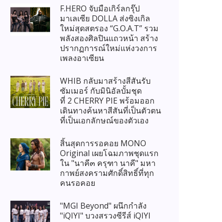
F.HERO จับมือเกิร์ลกรุ๊ป
มาเลเซีย DOLLA ส่งซิงเกิล
ใหม่สุดสตรอง “G.O.A.T” รวม
พลังสองศิลปินแถวหน้า สร้าง
ปรากฏการณ์ใหม่แห่งวงการ
เพลงอาเซียน
WHIB กลับมาสร้างสีสันรับ
ซัมเมอร์ กับมินิอัลบั้มชุด
ที่ 2 CHERRY PIE พร้อมออก
เดินทางค้นหาสีสันที่เป็นตัวตน
ที่เป็นเอกลักษณ์ของตัวเอง
สิ้นสุดการรอคอย MONO
Original เผยโฉมภาพชุดแรก
ใน "นาคี๓ ครุฑา นาคี" มหา
กาพย์สงครามศักดิ์สิทธิ์ที่ทุก
คนรอคอย
"MGI Beyond" ผนึกกำลัง
"iQIYI" บวงสรวงซีรีส์ iQIYI