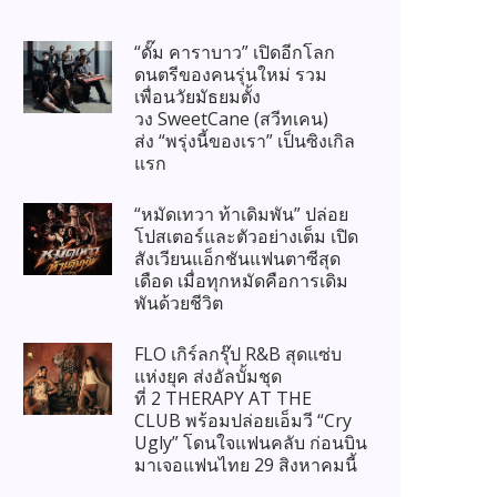
“ดั๊ม คาราบาว” เปิดอีกโลก
ดนตรีของคนรุ่นใหม่ รวม
เพื่อนวัยมัธยมตั้ง
วง SweetCane (สวีทเคน)
ส่ง “พรุ่งนี้ของเรา” เป็นซิงเกิล
แรก
“หมัดเทวา ท้าเดิมพัน” ปล่อย
โปสเตอร์และตัวอย่างเต็ม เปิด
สังเวียนแอ็กชันแฟนตาซีสุด
เดือด เมื่อทุกหมัดคือการเดิม
พันด้วยชีวิต
FLO เกิร์ลกรุ๊ป R&B สุดแซ่บ
แห่งยุค ส่งอัลบั้มชุด
ที่ 2 THERAPY AT THE
CLUB พร้อมปล่อยเอ็มวี “Cry
Ugly” โดนใจแฟนคลับ ก่อนบิน
มาเจอแฟนไทย 29 สิงหาคมนี้