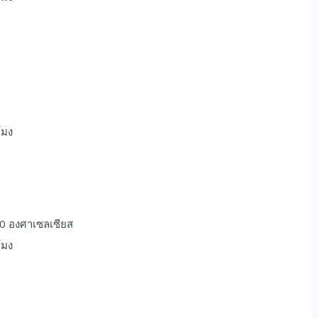
โมง
28-30 องศาเซลเซียส
โมง