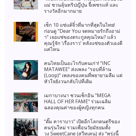
แม่ ชวนลุ้นทริปญี่ปุ่น จี้เพชรแท้ และ
รางวัลอีกมากมาย
เช็ก 10 แซ่แต้จิ๋วที่มากที่สุดในไทย!
ก่อนดู “Dear You จดหมายรักถึงอาม่
า” เจอแซ่ของตระกูลคุณไหม? แล้ว
คุณรู้จัก ‘เรื่องราว’ หลังแซ่ของตัวเองดี
แค่ไหน
คนไทยเป็นอะไรกับคนเก่า! “INC
MATAWEE” ส่งเพลง “รอบที่ล้าน
(Loop)” เพลงของคนที่พยายามลืม แต่
หัวใจยังวนกลับไปที่เดิม
เมกาบางนา ชวนเช็กอิน "MEGA
HALL OF HER FAME" ร่วมเฉลิม
ฉลองคุณค่าของผู้หญิงทุกคน
“ดั๊ม คาราบาว” เปิดอีกโลกดนตรีของ
คนรุ่นใหม่ รวมเพื่อนวัยมัธยมตั้ง
วง SweetCane (สวีทเคน) ส่ง “พรุ่งนี้