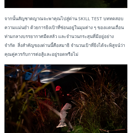
จากนั้นสัญชาตญาณจะพาคุณไปสู่ด่าน SKILL TEST บททดสอบ
ความแม่นยำ ด้วยการยิงเป้าที่ซ่อนอยู่ในมุมต่าง ๆ ของแดนเถื่อน
ท่ามกลางบรรยากาศมืดสลัว และจำนวนกระสุนที่มีอยู่อย่าง
จำกัด สิ่งสำคัญของด่านนี้คือสมาธิ จำนวนเป้าที่ยิงได้จะพิสูจน์ว่า
คุณคู่ควรกับการต่อสู้และอยู่รอดหรือไม่