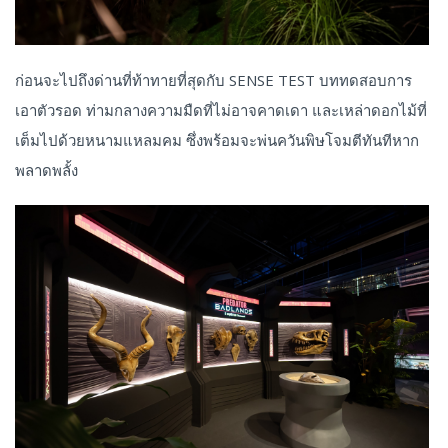
ก่อนจะไปถึงด่านที่ท้าทายที่สุดกับ SENSE TEST บททดสอบการ
เอาตัวรอด ท่ามกลางความมืดที่ไม่อาจคาดเดา และเหล่าดอกไม้ที่
เต็มไปด้วยหนามแหลมคม ซึ่งพร้อมจะพ่นควันพิษโจมตีทันทีหาก
พลาดพลั้ง