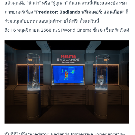
แล้วคุณคือ “นักล่า” หรือ “ผู้ถูกล่า” กันแน่ งานนี้เพียงแสดงบัตรชม
ภาพยนตร์เรื่อง
“Predator: Badlands
พรีเดเตอร์: แดนเถื่อน
”
ก็
ร่วมสนุกกับบททดสอบสุดท้าทายได้ฟรี! ตั้งแต่วันนี้
ถึง 16 พฤศจิกายน 2568 ณ SFWorld Cinema ชั้น 8 เซ็นทรัลเวิลด์
ทันทีที่ไปถึง “Predator: Badlands Immersive Experience” จะ