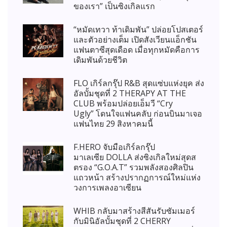
ของเรา” เป็นซิงเกิลแรก
“หมัดเทวา ท้าเดิมพัน” ปล่อยโปสเตอร์
และตัวอย่างเต็ม เปิดสังเวียนแอ็กชัน
แฟนตาซีสุดเดือด เมื่อทุกหมัดคือการ
เดิมพันด้วยชีวิต
FLO เกิร์ลกรุ๊ป R&B สุดแซ่บแห่งยุค ส่ง
อัลบั้มชุดที่ 2 THERAPY AT THE
CLUB พร้อมปล่อยเอ็มวี “Cry
Ugly” โดนใจแฟนคลับ ก่อนบินมาเจอ
แฟนไทย 29 สิงหาคมนี้
F.HERO จับมือเกิร์ลกรุ๊ป
มาเลเซีย DOLLA ส่งซิงเกิลใหม่สุดส
ตรอง “G.O.A.T” รวมพลังสองศิลปิน
แถวหน้า สร้างปรากฏการณ์ใหม่แห่ง
วงการเพลงอาเซียน
WHIB กลับมาสร้างสีสันรับซัมเมอร์
กับมินิอัลบั้มชุดที่ 2 CHERRY