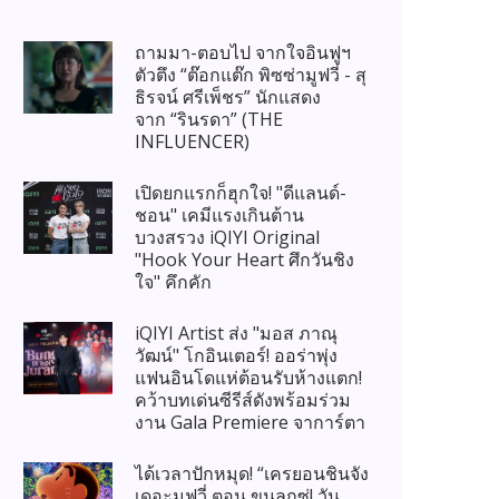
ถามมา-ตอบไป จากใจอินฟูฯ
ตัวตึง “ต๊อกแต๊ก พิซซ่ามูฟวี่ - สุ
ธิรจน์ ศรีเพ็ชร” นักแสดง
จาก “รินรดา” (THE
INFLUENCER)
เปิดยกแรกก็ฮุกใจ! "ดีแลนด์-
ชอน" เคมีแรงเกินต้าน
บวงสรวง iQIYI Original
"Hook Your Heart ศึกวันชิง
ใจ" คึกคัก
iQIYI Artist ส่ง "มอส ภาณุ
วัฒน์" โกอินเตอร์! ออร่าพุ่ง
แฟนอินโดแห่ต้อนรับห้างแตก!
คว้าบทเด่นซีรีส์ดังพร้อมร่วม
งาน Gala Premiere จาการ์ตา
ได้เวลาปักหมุด! “เครยอนชินจัง
เดอะมูฟวี่ ตอน ขนลุกซู่! วัน