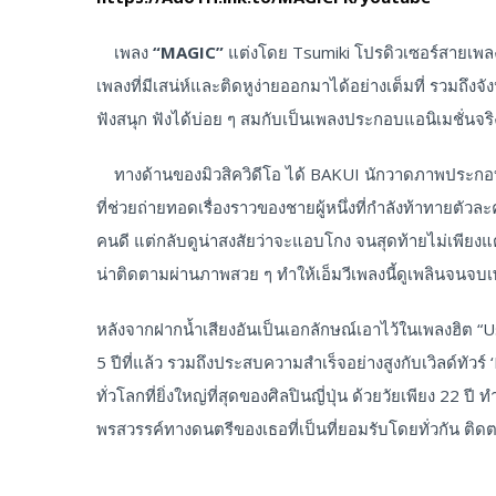
เพลง
“MAGIC”
แต่งโดย Tsumiki โปรดิวเซอร์สายเพลง
เพลงที่มีเสน่ห์และติดหูง่ายออกมาได้อย่างเต็มที่ รวมถึงจ
ฟังสนุก ฟังได้บ่อย ๆ สมกับเป็นเพลงประกอบแอนิเมชั่นจริ
ทางด้านของมิวสิควิดีโอ ได้ BAKUI นักวาดภาพประกอบชื่อ
ที่ช่วยถ่ายทอดเรื่องราวของชายผู้หนึ่งที่กำลังท้าทายตั
คนดี แต่กลับดูน่าสงสัยว่าจะแอบโกง จนสุดท้ายไม่เพียงแต่
น่าติดตามผ่านภาพสวย ๆ ทำให้เอ็มวีเพลงนี้ดูเพลินจนจบเ
หลังจากฝากน้ำเสียงอันเป็นเอกลักษณ์เอาไว้ในเพลงฮิต 
5 ปีที่แล้ว รวมถึงประสบความสำเร็จอย่างสูงกับเวิลด์ทัวร์
ทั่วโลกที่ยิ่งใหญ่ที่สุดของศิลปินญี่ปุ่น ด้วยวัยเพียง 22 ปี 
พรสวรรค์ทางดนตรีของเธอที่เป็นที่ยอมรับโดยทั่วกัน ติดตา