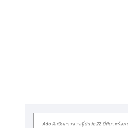
Ado ศิลปินสาวชาวญี่ปุ่นวัย 22 ปีที่มาพร้อม