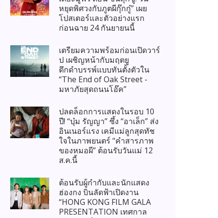
หยุดพิศวงกับภูตผีกุ๊กกู๋” เผย
โปสเตอร์และตัวอย่างแรก
ก่อนฉาย 24 กันยายนนี้
เตรียมความพร้อมก่อนเปิดวาร์
ป เผชิญหน้ากับมฤตยู
ดึกดำบรรพ์แบบทันตั้งตัวใน
“The End of Oak Street -
มหาภัยสุดถนนโอ๊ค”
ปลดล็อกการแสดงในรอบ 10
ปี! “บุ๋ม รัญญา” ซึ้ง “อาเล็ก” ส่ง
อินเนอร์แรง เคมีแม่ลูกสุดทัช
ใจในภาพยนตร์ “คำสารภาพ
ของหมอผี” ต้อนรับวันแม่ 12
ส.ค.นี้
ต้อนรับผู้กำกับและนักแสดง
ฮ่องกง บินลัดฟ้าเปิดงาน
“HONG KONG FILM GALA
PRESENTATION เทศกาล