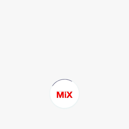
แฟน ๆ ให้การตอบรับที่ดีมากๆ สนุกไปกับการแสดงของพวกเรา
มากๆ เลย สำหรับพวกเราเองก็เป็นการแสดงที่สนุกมากๆ เช่นกันค่ะ
ซาจิน :
นี่คือสิ่งที่พวกเรารู้สึกทุกครั้งที่พวกเรามาต่างประเทศ ตอนที่
พวกเราแสดงบนเวที พลังและความร้อนแรงของแฟน ๆ ชาวไทยนั้น
ยิ่งใหญ่มาก ๆ ค่ะ ทำให้พวกเราได้รับพลังงานดี ๆ กลับไปแทน รู้สึก
มีความสุข ดีใจมาก และสนุกมาก ขอบคุณค่ะ
Outtro : R-I-Z-Z, charisma
ซอจิน :
หลังจากนี้ในอนาคตพวกเราตั้งใจนำเสนอบทเพลงที่เกี่ยว
กับทุกสิ่งที่พวกเราชื่นชอบ เพราะฉะนั้นก็อยากให้ทุกคนคอยติดตาม
และให้ความสนใจกับกิจกรรมของพวกเราในอนาคตต่อไปเรื่อย ๆ
ด้วยนะคะ
ฮเยริน :
แฟน ๆ ชาวไทยคะ รักนะคะ