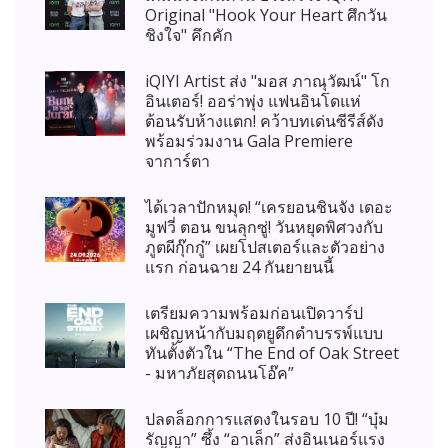
Original "Hook Your Heart ศึกวัน
ชิงใจ" คึกคัก
iQIYI Artist ส่ง "มอส ภาณุวัฒน์" โก
อินเตอร์! ออร่าพุ่ง แฟนอินโดแห่
ต้อนรับห้างแตก! คว้าบทเด่นซีรีส์ดัง
พร้อมร่วมงาน Gala Premiere
จาการ์ตา
ได้เวลาปักหมุด! “เครยอนชินจัง เดอะ
มูฟวี่ ตอน ขนลุกซู่! วันหยุดพิศวงกับ
ภูตผีกุ๊กกู๋” เผยโปสเตอร์และตัวอย่าง
แรก ก่อนฉาย 24 กันยายนนี้
เตรียมความพร้อมก่อนเปิดวาร์ป
เผชิญหน้ากับมฤตยูดึกดำบรรพ์แบบ
ทันตั้งตัวใน “The End of Oak Street
- มหาภัยสุดถนนโอ๊ค”
ปลดล็อกการแสดงในรอบ 10 ปี! “บุ๋ม
รัญญา” ซึ้ง “อาเล็ก” ส่งอินเนอร์แรง