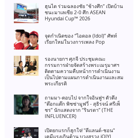
ฮุนได ร่วมฉลองชัย “ช้างศึก” เปิดบ้าน
ชนะมาเลเซีย 2-0 ศึก ASEAN
Hyundai Cup™ 2026
จุดกำเนิดของ “ไอดอล (Idol)” ศัพท์
เรียกใหม่ในวงการเพลง Pop
รองนายกฯ ศุภจี ประชุมคณะ
กรรมการฝ่ายจัดสร้างพระเมรุมาศฯ
ติดตามความคืบหน้าการดำเนินงาน
เป็นไปตามแผนการดำเนินงานและสม
พระเกียรติ
ถามมา-ตอบไป จากใจอินฟูฯ ตัวตึง
“ต๊อกแต๊ก พิซซ่ามูฟวี่ - สุธิรจน์ ศรีเพ็
ชร” นักแสดงจาก “รินรดา” (THE
INFLUENCER)
เปิดยกแรกก็ฮุกใจ! "ดีแลนด์-ชอน"
เคมีแรงเกินต้าน บวงสรวง iQIYI