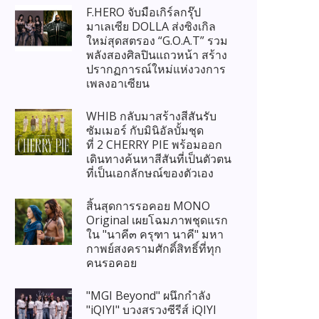
F.HERO จับมือเกิร์ลกรุ๊ป
มาเลเซีย DOLLA ส่งซิงเกิล
ใหม่สุดสตรอง “G.O.A.T” รวม
พลังสองศิลปินแถวหน้า สร้าง
ปรากฏการณ์ใหม่แห่งวงการ
เพลงอาเซียน
WHIB กลับมาสร้างสีสันรับ
ซัมเมอร์ กับมินิอัลบั้มชุด
ที่ 2 CHERRY PIE พร้อมออก
เดินทางค้นหาสีสันที่เป็นตัวตน
ที่เป็นเอกลักษณ์ของตัวเอง
สิ้นสุดการรอคอย MONO
Original เผยโฉมภาพชุดแรก
ใน "นาคี๓ ครุฑา นาคี" มหา
กาพย์สงครามศักดิ์สิทธิ์ที่ทุก
คนรอคอย
"MGI Beyond" ผนึกกำลัง
"iQIYI" บวงสรวงซีรีส์ iQIYI