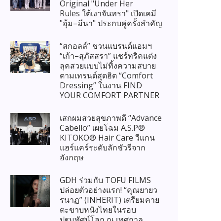
Original "Under Her
Rules ใต้เงาจันทรา" เปิดเคมี
"อุ้ม–มีนา" ประกบคู่ครั้งสำคัญ
“สกอลล์” ชวนแบรนด์แอมฯ
“เก้า–สุภัสสรา” แชร์ทริคแต่ง
ลุคสวยแบบไม่ทิ้งความสบาย
ตามเทรนด์สุดฮิต “Comfort
Dressing” ในงาน FIND
YOUR COMFORT PARTNER
เสกผมสวยสุขภาพดี “Advance
Cabello” เผยโฉม A.S.P®
KITOKO® Hair Care วีแกน
แฮร์แคร์ระดับลักชัวรีจาก
อังกฤษ
GDH ร่วมกับ TOFU FILMS
ปล่อยตัวอย่างแรก! “คุณยายว
รนาฏ” (INHERIT) เตรียมคาย
ตะขาบหนังไทยในรอบ
ปฐมทัศน์โลก ณ เทศกาล