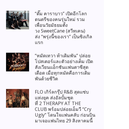
“ดั๊ม คาราบาว” เปิดอีกโลก
ดนตรีของคนรุ่นใหม่ รวม
เพื่อนวัยมัธยมตั้ง
วง SweetCane (สวีทเคน)
ส่ง “พรุ่งนี้ของเรา” เป็นซิงเกิล
แรก
“หมัดเทวา ท้าเดิมพัน” ปล่อย
โปสเตอร์และตัวอย่างเต็ม เปิด
สังเวียนแอ็กชันแฟนตาซีสุด
เดือด เมื่อทุกหมัดคือการเดิม
พันด้วยชีวิต
FLO เกิร์ลกรุ๊ป R&B สุดแซ่บ
แห่งยุค ส่งอัลบั้มชุด
ที่ 2 THERAPY AT THE
CLUB พร้อมปล่อยเอ็มวี “Cry
Ugly” โดนใจแฟนคลับ ก่อนบิน
มาเจอแฟนไทย 29 สิงหาคมนี้